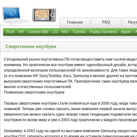
Главная
FAQ
Ноу
Acer
HP
Lenovo-IBM
LG
MSI
Toshiba
Fujitsu-Siemens
Apple
Сверхтонкие ноутбуки
Сегодняшний рынок портативных ПК готов предоставить нам тысячи моделе
изюминка. Но практически все ноутбуки имеют однообразный дизайн, кото
определенной категории пользователей об эксклюзивности. Для таких лю
(а это компании HP, Sony,Toshiba, Asus, Samsung и многие другие) на прот
выпуском сверхтонких портативных ПК. Приобретение таких ноутбуков яв
многих отечественных пользователей.
Появление сверхтонких ноутбуков
Первые сверхтонкие ноутбуки стали появляться еще в 2000 году, когда т
новинкой. Теперь уже сложно сказать, какая компания первой начала выпу
уверенностью можно сказать одно: вскоре такую тенденцию подхватили о
ноутбуков по всему миру и уже к 2003 году практически у каждого производ
Например, в 2002 году на одной из выставок компания Samsung предостав
ноутбук Q10, габариты которого в то время ни оставили равнодушными ни о