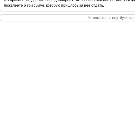
как правило, не дороже 2000 долларов США. Вы несомненно останетесь дов
пожалеете о той сумме, которую пришлось за нее отдать.
Компьютеры, ноутбуки, орг