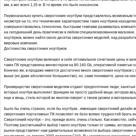
мм, а вес всего 1,35 кг. В то время это было нонсенсом.
Первоначально купить сверхтонкие ноутбуки представлялось возможным то
несмотря на то, что технические характеристики таких ноутбуков находили
совершенствовались технологии, быстрыми темпами развивалась компьют
на сегодняшний день практически в любом специализированном магазине
ноутбуков, можно найти около десятка сверхтонких моделей, над разрабо
мировые компании.
Достоинства сверхтонких ноутбуков
Сверхтонкие ноутбуки включают в себя оптимальное сочетание цены и каче
таких ПК представлена винчестером на 80-160 Gb, оперативной памятью 
Конечно же, в продаже имеется достаточно много сверхтонких ноутбуков 
выше (их даже абсолютное большинство), но, сами понимаете, цена на них
Преимущество сверхтонким моделям отдают предпочтение люди, занятые пр
которых ноутбук выполняет функцию не просто удобной вещи, которую везд
еще и вещь, стиль которой во многом говорит о твоем уровне и материаль
Было бы очень странно, если бы ноутбуки , имеющие сверхтонкий дизайн 
сверхтонких портативных ПК позволяет их безо всяких трудностей брать их
Сверхтонкий ноутбук – это, прежде всего, очень стильно. Как известно, се
Поэтому рассчитывайте выбор такого ноутбука только от суммы, которую в
рынок представляет нам удивительные возможности выбора сверхтонких но