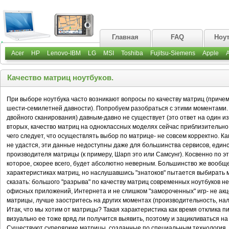
Главная
FAQ
Ноу
Acer
HP
Lenovo-IBM
LG
MSI
Toshiba
Fujitsu-Siemens
Apple
Качество матриц ноутбуков.
При выборе ноутбука часто возникают вопросы по качеству матриц (прич
шести-семилетней давности). Попробуем разобраться с этими моментами. 
двойного сканирования) давным-давно не существует (это ответ на один и
вторых, качество матриц на одноклассных моделях сейчас приблизительно 
чего следует, что осуществлять выбор по матрице- не совсем корректно. К
не удастся, эти данные недоступны даже для большинства сервисов, единс
производителя матрицы (к примеру, Шарп это или Самсунг). Косвенно по э
которое, скорее всего, будет абсолютно неверным. Большинство же вообщ
характеристиках матриц, но наслушавшись "знатоков" пытается выбирать ма
сказать: большого "разрыва" по качеству матриц современных ноутбуков не
офисных приложений, Интернета и не слишком "замороченных" игр- не акц
матрицы, лучше заостритесь на других моментах (производительность, нали
Итак, что мы хотим от матрицы? Такая характеристика как время отклика 
визуально ее тоже вряд ли получится выявить, поэтому и зацикливаться на 
Существуют суперяркие матрицы, созданные по специальным технология, 