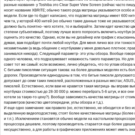
разные названия- у Toshiba это Clear Super View Screen (сейчас часто пишу
носит название XBRITE; обычно такого рода матрицы указываются особо и 
модели. Если где-то будет написано, что подсветка матрицы имеет 600 нит
чем та, у которой 400 нитей (но обычно такие данные тоже не указываютс
должно быть понятно- чего хотите, то и выбирайте. Затем идет качество 
степени субъективный, поэтому лучше всего попросить включить ноутбук (
оценить это качество. Однако, если вы не дизайнер или график с изыскан
думаю, вам подойдет почти любой ноутбук. Для меня лично все эти тонкост
незаметными (а ведь общение с ноутбуками у меня довольно плотное; пра
занимался никогда). Следующий параметр- это углы обзора. Вообще говоря
одного человека, что подразумевает неважность такого параметра. Но для 
совет тот же самый: если возможно, лично убедитесь, что по углам обзора
С битыми пикселями ситуация такова: на более дешевых моделях есть бол
дорогих. Производители единодушны в том, что битые пиксели допускаются,
допускает до семи таких пикселей, расположенных в разных местах; ASUS 
пикселей. Естественно, если вам не нравится такая матрица- вы вправе выб
ноутбуках стоимостью до 28-30 000 р. можно перебрать 5-6 штук, и все они 
хотели за такую-то цену?). Вообще зависимость качества матрицы от стоим
параметров (качество цветопередачи, углы обзора и т.д.).
И еще одно замечание: как правило (но, естественно, не обходится и без 
выделенную видеоподсистему, стоят более качественные матрицы (более 
и т.п.). Исключением становятся обычно модели на настольном процессоре
процессора дешевле, поэтому производитель старается еще более удешевит
несущественно, а для работы в графических приложениях может иметь зна