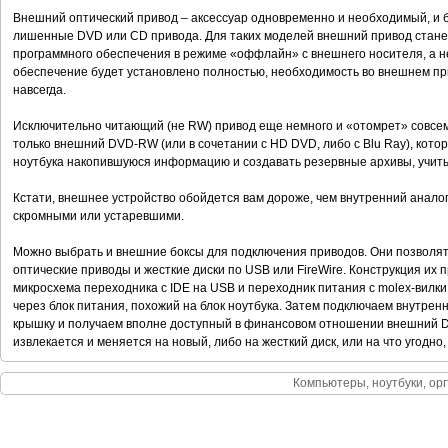
Внешний оптический привод – аксессуар одновременно и необходимый, и 
лишенные DVD или CD привода. Для таких моделей внешний привод стане
программного обеспечения в режиме «оффлайн» с внешнего носителя, а не,
обеспечение будет установлено полностью, необходимость во внешнем при
навсегда.
Исключительно читающий (не RW) привод еще немного и «отомрет» совсем
только внешний DVD-RW (или в сочетании с HD DVD, либо с Blu Ray), котор
ноутбука накопившуюся информацию и создавать резервные архивы, учиты
Кстати, внешнее устройство обойдется вам дороже, чем внутренний аналог,
скромными или устаревшими.
Можно выбрать и внешние боксы для подключения приводов. Они позволят
оптические приводы и жесткие диски по USB или FireWire. Конструкция их п
микросхема переходника с IDE на USB и переходник питания с molex-вилки
через блок питания, похожий на блок ноутбука. Затем подключаем внутрен
крышку и получаем вполне доступный в финансовом отношении внешний DV
извлекается и меняется на новый, либо на жесткий диск, или на что угодно
Компьютеры, ноутбуки, орг