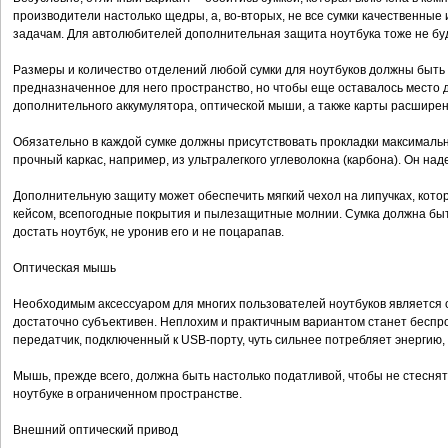
производители настолько щедры, а, во-вторых, не все сумки качественные
задачам. Для автолюбителей дополнительная защита ноутбука тоже не бу
Размеры и количество отделений любой сумки для ноутбуков должны быть 
предназначенное для него пространство, но чтобы еще оставалось место д
дополнительного аккумулятора, оптической мыши, а также карты расширен
Обязательно в каждой сумке должны присутствовать прокладки максимальн
прочный каркас, например, из ультралегкого углеволокна (карбона). Он на
Дополнительную защиту может обеспечить мягкий чехол на липучках, котор
кейсом, всепогодные покрытия и пылезащитные молнии. Сумка должна быть
достать ноутбук, не уронив его и не поцарапав.
Оптическая мышь
Необходимым аксессуаром для многих пользователей ноутбуков является 
достаточно субъективен. Неплохим и практичным вариантом станет беспро
передатчик, подключенный к USB-порту, чуть сильнее потребляет энергию, 
Мышь, прежде всего, должна быть настолько податливой, чтобы не стесня
ноутбуке в ограниченном пространстве.
Внешний оптический привод