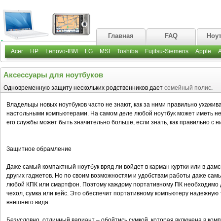
Главная
FAQ
Ноу
Acer
HP
Lenovo-IBM
LG
MSI
Toshiba
Fujitsu-Siemens
Apple
Аксессуары для ноутбуков
Одновременную защиту нескольких родственников дает
семейный полис
.
Владельцы новых ноутбуков часто не знают, как за ними правильно ухажив
настольными компьютерами. На самом деле любой ноутбук может иметь н
его службы может быть значительно больше, если знать, как правильно с 
Защитное обрамление
Даже самый компактный ноутбук вряд ли войдет в карман куртки или в дамс
других гаджетов. Но по своим возможностям и удобствам работы даже самы
любой КПК или смартфон. Поэтому каждому портативному ПК необходимо 
чехол, сумка или кейс. Это обеспечит портативному компьютеру надежную
внешнего вида.
Безусловно, отличный вариант – обойтись сумкой, которая включена в компл