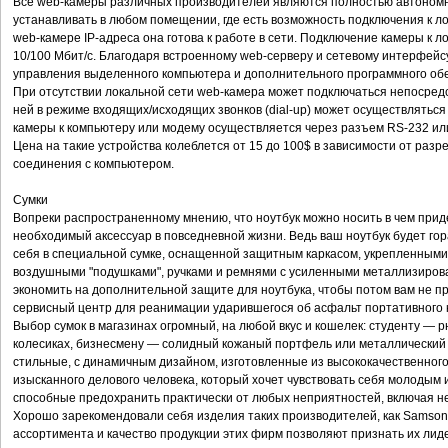
Все web-камеры различных производителей являются полностью автономн
устанавливать в любом помещении, где есть возможность подключения к ло
web-камере IP-адреса она готова к работе в сети. Подключение камеры к л
10/100 Мбит/с. Благодаря встроенному web-серверу и сетевому интерфейсу
управления выделенного компьютера и дополнительного программного об
При отсутствии локальной сети web-камера может подключаться непосредс
ней в режиме входящих/исходящих звонков (dial-up) может осуществлятьс
камеры к компьютеру или модему осуществляется через разъем RS-232 ил
Цена на такие устройства колеблется от 15 до 100$ в зависимости от ра
соединения с компьютером.
Сумки
Вопреки распространенному мнению, что ноутбук можно носить в чем приде
необходимый аксессуар в повседневной жизни. Ведь ваш ноутбук будет го
себя в специальной сумке, оснащенной защитным каркасом, укрепленным
воздушными "подушками", ручками и ремнями с усиленными металлизирова
экономить на дополнительной защите для ноутбука, чтобы потом вам не пр
сервисный центр для реанимации ударившегося об асфальт портативного 
Выбор сумок в магазинах огромный, на любой вкус и кошелек: студенту — 
колесиках, бизнесмену — солидный кожаный портфель или металлический 
стильные, с динамичным дизайном, изготовленные из высококачественног
изысканного делового человека, который хочет чувствовать себя молодым
способные предохранить практически от любых неприятностей, включая 
Хорошо зарекомендовали себя изделия таких производителей, как Samsonit
ассортимента и качество продукции этих фирм позволяют признать их лиде