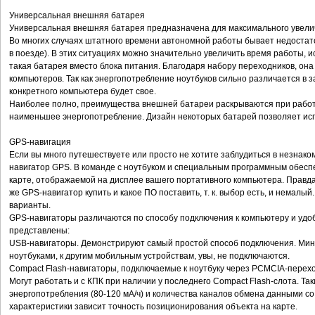
Универсальная внешняя батарея
Универсальная внешняя батарея предназначена для максимального увели
Во многих случаях штатного времени автономной работы бывает недостат
в поезде). В этих ситуациях можно значительно увеличить время работы,
такая батарея вместо блока питания. Благодаря набору переходников, он
компьютеров. Так как энергопотребление ноутбуков сильно различается в 
конкретного компьютера будет свое.
Наиболее полно, преимущества внешней батареи раскрываются при работе 
наименьшее энергопотребление. Дизайн некоторых батарей позволяет испо
GPS-навигация
Если вы много путешествуете или просто не хотите заблудиться в незнако
навигатор GPS. В команде с ноутбуком и специальным программным обес
карте, отображаемой на дисплее вашего портативного компьютера. Правда,
же GPS-навигатор купить и какое ПО поставить, т. к. выбор есть, и немал
варианты.
GPS-навигаторы различаются по способу подключения к компьютеру и удоб
представлены:
USB-навигаторы. Демонстрируют самый простой способ подключения. Минус 
ноутбуками, к другим мобильным устройствам, увы, не подключаются.
Compact Flash-навигаторы, подключаемые к ноутбуку через PCMCIA-переход
Могут работать и с КПК при наличии у последнего Compact Flash-слота. Та
энергопотребления (80-120 мА/ч) и количества каналов обмена данными со 
характеристики зависит точность позиционирования объекта на карте.