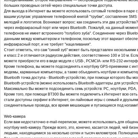
холодильниками. Второе направление — беспроводное подключение мобил
больших проводных сетей через специальные точки доступа.
Для выхода в Интернет вы можете использовать сотовый телефон в паре с 
вашим услугам: управление телефонной книгой "трубки", составление SMS 
мелодий и логотипов. Возникает вопрос: как соединить эти два устройства?
через инфракрасный порт или через Bluetooth. Пожалуй, на данный момен
телефонов не имеет встроенного "голубого зуба". Соединение через Bluet
данными между компьютером и телефоном, поскольку этот вариант обеспеч
инфракрасный порт, и не требует "нацеливания".
Стоит отметить, что сам "синий зуб" может быть представлен несколькими
и класс 2 и отличаются радиусом действия, соответственно 100 и 10 м. Есл
можете приобрести его в виде модуля с USB-, PCMCIA- или RS-232-интерф
Кроме телефона, вы можете подсоединять к ноутбуку GPS-приемники с инт
модемы, карманные компьютеры, а также объединять ноутбуки и компьютеры 
Bluetooth точка доступа - Bluetooth-устройство, при помощи которого Вы м
Bluetooth-устройств (можно использовать Bluetooth-адаптеры для устройст
Максимально Вы можете подсоединить семь устройств: РС, ноутбуки, PDA, 
Кроме того, при помощи BT300 Вы можете подключить к Интернет всю сеть
стали доступны серфинг в Интернет, он-лайновые игры с семьей и друзьям
соединительные провода, все время мешающие и путающиеся под ногами!
Web-камера
Если вам недостаточно e-mail-переписки, можете использовать для общен
ноутбуку web-камеру. Прежде всего, это, конечно, касается людей, чей би
людьми, находящимися за несколько сотен и тысяч километров. Полноценн