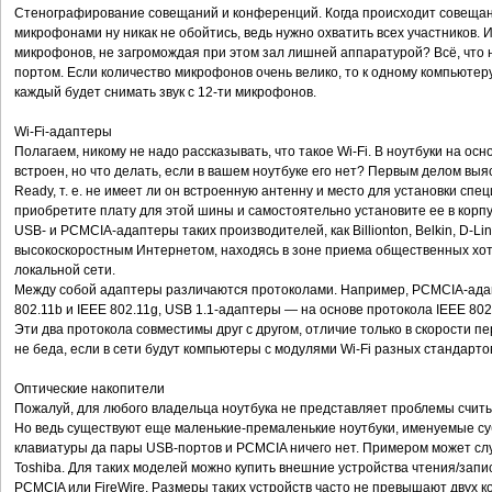
Стенографирование совещаний и конференций. Когда происходит совещани
микрофонами ну никак не обойтись, ведь нужно охватить всех участников. И 
микрофонов, не загромождая при этом зал лишней аппаратурой? Всё, что
портом. Если количество микрофонов очень велико, то к одному компьюте
каждый будет снимать звук с 12-ти микрофонов.
Wi-Fi-адаптеры
Полагаем, никому не надо рассказывать, что такое Wi-Fi. В ноутбуки на осно
встроен, но что делать, если в вашем ноутбуке его нет? Первым делом выяс
Ready, т. е. не имеет ли он встроенную антенну и место для установки спец
приобретите плату для этой шины и самостоятельно установите ее в корпус
USB- и PCMCIA-адаптеры таких производителей, как Billionton, Belkin, D-L
высокоскоростным Интернетом, находясь в зоне приема общественных хот-
локальной сети.
Между собой адаптеры различаются протоколами. Например, PCMCIA-ада
802.11b и IEEE 802.11g, USB 1.1-адаптеры — на основе протокола IEEE 802.
Эти два протокола совместимы друг с другом, отличие только в скорости пер
не беда, если в сети будут компьютеры с модулями Wi-Fi разных стандарто
Оптические накопители
Пожалуй, для любого владельца ноутбука не представляет проблемы счит
Но ведь существуют еще маленькие-премаленькие ноутбуки, именуемые суб
клавиатуры да пары USB-портов и PCMCIA ничего нет. Примером может слу
Toshiba. Для таких моделей можно купить внешние устройства чтения/запи
PCMCIA или FireWire. Размеры таких устройств часто не превышают двух к