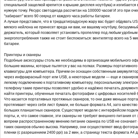
специальной защелкой крепится к крышке дисплея ноутбука) и изгибается в
нужную точку. Ресурс светодиода рассчитан на 100000 часов! И это при оч
"забирает" всего 90 секунд от каждого часа работы батареи.
А лучше представьте, что в тридцатиградусную жару вас будет обдувать U
мягкого нейлона не принесет вреда ни вам, ни вашему ноутбуку, бесшумный
держатель, который позволяет установить пропеллер под любым удобным 
энергопотребления также не стоит беспокоиться: вентилятор всего на 5 м
батареи.
Принтеры и сканеры
Подобные аксессуары столь же необходимы в организации мобильного офиса
большие махины, которые пылятся у вас на полках. Размеры портативного
клавиатуры для компьютера. Причем он оснащен собственным аккумулятор
через инфракрасный порт или USB, а некоторые модели — еще и сканиро
легкому подключению к портативному компьютеру, персональному электро
телефону такие принтеры позволяет удобно и надёжно печатать документы
найти принтеры, обученные печатать фотографии с цифровых носителей б
Что касается портативных протяжных сканеров, то они даже меньше порта
протягивает через себя лист бумаги, не больше формата А4, зато качеств
больших планшетных сканеров. Существуют модели с интерфейсом подклю
порты, и, что самое главное, эти сканеры не требуют внешнего питания от 
вопреки распространенному мнению питание сканера по USB не означает 
таких сканеров обычно высока. Например, они осуществляют ввод фотогра
пленки (с разрешением 2400 ppi) за 2 мин, а страницу текста формата А4 