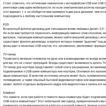
Стоит отметить, что оптические накопители с интерфейсом USB или USB 2
уничтожая саму идею мобильности, но если электрическая розетка находи
этот вариант, т. к. он обойдется вам примерно в два раза дешевле, чем ос
подсоединять к любому настольному компьютеру.
FDD
Встроенный флоппи-дисковод для считывания всеми любимых дискет 3,5"
Но если вам требуется переносить информацию именно этим способом, не
магазине, торгующем компьютерами, можно найти внешний дисковод с ин
существуют флоппи-дисководы, в корпусе которых помимо "дырочки" под д
флэш-карт и несколько USB-портов, что, несомненно, увеличивает функцио
TV-тюнер
Посмотреть вечером телевизор на даче или в командировке не всегда возмо
для вас это не станет преградой. Всегда существует возможность купить TV
TV-тюнер для ноутбука представляет собой плату расширения, вставляему
подключаемое к USB-шине компьютера или ноутбука. Основное его назна
экран компьютера. В качестве источника сигнала может быть телевизионна
телевидения, а также обычный бытовой видеомагнитофон или видеокамер
захват любого отдельно выбранного кадра или видеопотока и запись его на
Комфорт
Что скажете, если при работе в темноте ваша клавиатура будет подсвечи
USB-порта компьютера? Этот небольшой светодиод, прикрепленный к мета
клавиатуру, если вам приходится работать в полной темноте. Чудное устр