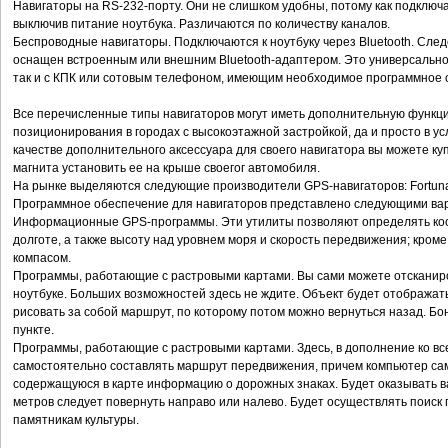
Навигаторы на RS-232-порту. Они не слишком удобны, потому как подключат
выключив питание ноутбука. Различаются по количеству каналов.
Беспроводные навигаторы. Подключаются к ноутбуку через Bluetooth. Сле
оснащен встроенным или внешним Bluetooth-адаптером. Это универсальное
так и с КПК или сотовым телефоном, имеющим необходимое программное 
Все перечисленные типы навигаторов могут иметь дополнительную функц
позиционирования в городах с высокоэтажной застройкой, да и просто в ус
качестве дополнительного аксессуара для своего навигатора вы можете к
магнита установить ее на крыше своегог автомобиля.
На рынке выделяются следующие производители GPS-навигаторов: Fortuna, Ho
Программное обеспечение для навигаторов представлено следующими ва
Информационные GPS-программы. Эти утилиты позволяют определять коо
долготе, а также высоту над уровнем моря и скорость передвижения; кром
компасом.
Программы, работающие с растровыми картами. Вы сами можете отсканиро
ноутбуке. Больших возможностей здесь не ждите. Объект будет отображать
рисовать за собой маршрут, по которому потом можно вернуться назад. 
пункте.
Программы, работающие с растровыми картами. Здесь, в дополнение ко в
самостоятельно составлять маршрут передвижения, причем компьютер сам
содержащуюся в карте информацию о дорожных знаках. Будет оказывать ва
метров следует повернуть направо или налево. Будет осуществлять поиск 
памятникам культуры.