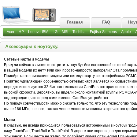
Главная
FAQ
Ноу
Acer
HP
Lenovo-IBM
LG
MSI
Toshiba
Fujitsu-Siemens
Apple
Аксессуары к ноутбуку.
Сетевые карты и модемы
Вряд ли сейчас вы можете встретить ноутбук без встроенной сетевой карты
в вашей модели их нет? Или они просто-напросто выгорели? Эта проблема
Приобретаете в магазине модем или сетевую карту с интерфейсами PCMCIA 
Приятно удивляющей особенностью сетевых карт является их совместимос
нередко используется 32-битная технология CardBus, которая позволяет 
высокой скорости. Вероятно, вы видели около контактной группы PCMCIA-ус
подтверждает, что перед вами именно CardBus-устройство.
По поводу совместимости можно сказать только то, что эту технологию по
выше 166 МГц, т. е. все, так как менее мощные машинки встречаются крайн
Мыши
К счастью, не всегда приходится пользоваться встроенными в ноутбук "ро
виду TouchPad, TrackBall и TrackPoint. В дороге они хороши, но для серь
"грызунов". Если места не жалко, то подойдет любая оптическая USB-мыш