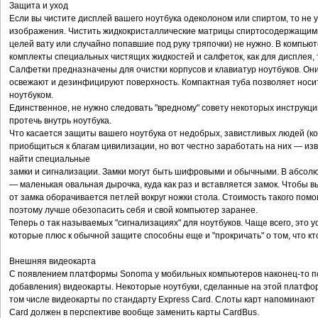
Защита и уход
Если вы чистите дисплей вашего ноутбука одеколоном или спиртом, то не 
изображения. Чистить жидкокристаллические матрицы спиртосодержащими р
целей вату или случайно попавшие под руку тряпочки) не нужно. В компь
комплекты специальных чистящих жидкостей и салфеток, как для дисплея, т
Салфетки предназначены для очистки корпусов и клавиатур ноутбуков. Они
освежают и дезинфицируют поверхность. Компактная туба позволяет носить
ноутбуком.
Единственное, не нужно следовать "вредному" совету некоторых инструкци
протечь внутрь ноутбука.
Что касается защиты вашего ноутбука от недобрых, завистливых людей (ко
приобщиться к благам цивилизации, но вот честно заработать на них — изв
найти специальные
замки и сигнализации. Замки могут быть шифровыми и обычными. В абсол
— маленькая овальная дырочка, куда как раз и вставляется замок. Чтобы вы
от замка оборачивается петлей вокруг ножки стола. Стоимость такого пом
поэтому лучше обезопасить себя и свой компьютер заранее.
Теперь о так называемых "сигнализациях" для ноутбуков. Чаще всего, это
которые плюс к обычной защите способны еще и "прокричать" о том, что кт
Внешняя видеокарта
С появлением платформы Sonoma у мобильных компьютеров наконец-то п
добавления) видеокарты. Некоторые ноутбуки, сделанные на этой платфо
том числе видеокарты по стандарту Express Card. Слоты карт напоминают 
Card должен в перспективе вообще заменить карты CardBus.