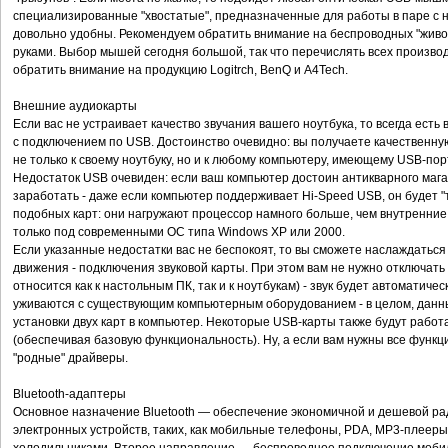
специализированные "хвостатые", предназначенные для работы в паре с 
довольно удобны. Рекомендуем обратить внимание на беспроводных "животн
руками. Выбор мышей сегодня большой, так что перечислять всех произво
обратить внимание на продукцию Logitrch, BenQ и A4Tech.
Внешние аудиокарты
Если вас не устраивает качество звучания вашего ноутбука, то всегда ес
с подключением по USB. Достоинство очевидно: вы получаете качественну
не только к своему ноутбуку, но и к любому компьютеру, имеющему USB-пор
Недостаток USB очевиден: если ваш компьютер достоин антикварного мага
заработать - даже если компьютер поддерживает Hi-Speed USB, он будет "
подобных карт: они нагружают процессор намного больше, чем внутренние 
только под современными ОС типа Windows XP или 2000.
Если указанные недостатки вас не беспокоят, то вы сможете наслаждаться
движения - подключения звуковой карты. При этом вам не нужно отключать 
относится как к настольным ПК, так и к ноутбукам) - звук будет автоматич
уживаются с существующим компьютерным оборудованием - в целом, данн
установки двух карт в компьютер. Некоторые USB-карты также будут рабо
(обеспечивая базовую функциональность). Ну, а если вам нужны все функци
"родные" драйверы.
Bluetooth-адаптеры
Основное назначение Bluetooth — обеспечение экономичной и дешевой р
электронных устройств, таких, как мобильные телефоны, PDA, МР3-плееры