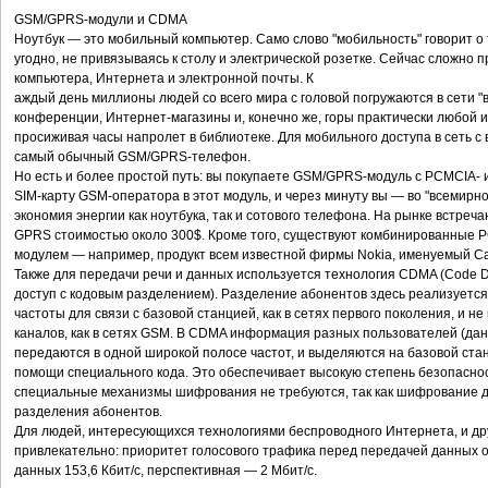
GSM/GPRS-модули и CDMA
Ноутбук — это мобильный компьютер. Само слово "мобильность" говорит о т
угодно, не привязываясь к столу и электрической розетке. Сейчас сложно 
компьютера, Интернета и электронной почты. К
аждый день миллионы людей со всего мира с головой погружаются в сети "
конференции, Интернет-магазины и, конечно же, горы практически любой 
просиживая часы напролет в библиотеке. Для мобильного доступа в сеть с
самый обычный GSM/GPRS-телефон.
Но есть и более простой путь: вы покупаете GSM/GPRS-модуль с PCMCIA- 
SIM-карту GSM-оператора в этот модуль, и через минуту вы — во "всемирн
экономия энергии как ноутбука, так и сотового телефона. На рынке встреча
GPRS стоимостью около 300$. Кроме того, существуют комбинированные P
модулем — например, продукт всем известной фирмы Nokia, именуемый C
Также для передачи речи и данных используется технология CDMA (Code Di
доступ с кодовым разделением). Разделение абонентов здесь реализуетс
частоты для связи с базовой станцией, как в сетях первого поколения, и 
каналов, как в сетях GSM. В CDMA информация разных пользователей (да
передаются в одной широкой полосе частот, и выделяются на базовой ста
помощи специального кода. Это обеспечивает высокую степень безопасн
специальные механизмы шифрования не требуются, так как шифрование д
разделения абонентов.
Для людей, интересующихся технологиями беспроводного Интернета, и д
привлекательно: приоритет голосового трафика перед передачей данных от
данных 153,6 Кбит/с, перспективная — 2 Мбит/c.