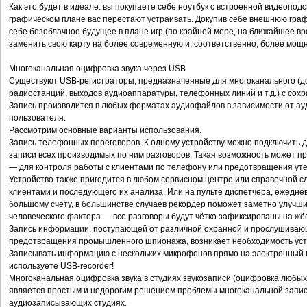
Как это будет в идеале: вы покупаете себе ноутбук с встроенной видеопод
графическом плане вас перестают устраивать. Докупив себе внешнюю гра
себе безоблачное будущее в плане игр (по крайней мере, на ближайшее в
заменить свою карту на более современную и, соответственно, более мощ
Многоканальная оцифровка звука через USB
Существуют USB-регистраторы, предназначенные для многоканального (до 1
радиостанций, выходов аудиоаппаратуры, телефонных линий и т.д.) с сох
Запись производится в любых форматах аудиофайлов в зависимости от ау
пользователя.
Рассмотрим основные варианты использования.
Запись телефонных переговоров. К одному устройству можно подключить
записи всех производимых по ним разговоров. Такая возможность может п
— для контроля работы с клиентами по телефону или предотвращения ут
Устройство также пригодится в любом сервисном центре или справочной с
клиентами и последующего их анализа. Или на пульте диспетчера, ежедн
большому счёту, в большинстве случаев рекордер поможет заметно улучши
человеческого фактора — все разговоры будут чётко зафиксированы на жё
Запись информации, поступающей от различной охранной и прослушиваю
предотвращения промышленного шпионажа, возникает необходимость устан
Записывать информацию с нескольких микрофонов прямо на электронный 
используете USB-recorder!
Многоканальная оцифровка звука в студиях звукозаписи (оцифровка любых
является простым и недорогим решением проблемы многоканальной запис
аудиозаписывающих студиях.