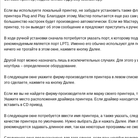
Если вы используете локальный принтер, не забудьте установить также ф
принтера Plug and Play. Благодаря этому, Мастер попытается еще раз сам 
большинство настроек будет произведено автоматически. Если же Мастеру
принтер, то он выведет об этом сообщение и предложит приступить к ручно
В ходе ручной установки сначала потребуется указать порт, к которому п
рекомендуемым является порт LPT1. Именно его обычно используют для п
ничего не трогайте в этом окне, нажмите кнопку Далее.
Другой порт можно назначать лишь в исключительных случаях. Для этого у
ноутбука – определенное оборудование.
В следующем окне укажите фирму-производителя принтера в левом списке и
это сделаете, нажмите на кнопку Далее.
Если же вы не найдете фирму-производителя или марку своего принтера, то
Укажите место расположения драйвера принтера. Если драйвер находится н
вставить в CD привод.
В следующем окне потребуется ввести имя принтера, а также указать, сле
качестве принтера по умолчанию. Нужно выбрать Да и нажать Далее. Имя
рекомендуется задавать длинное имя, так как некоторые программы не смог