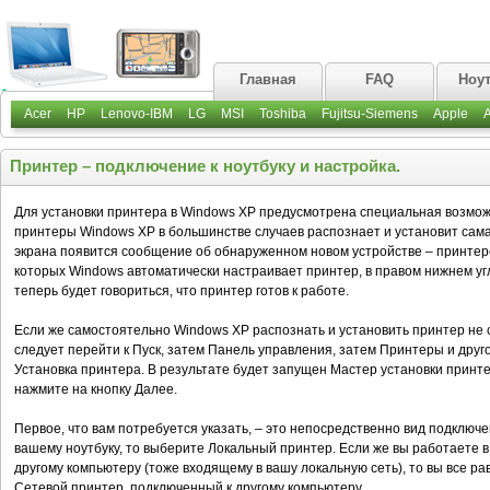
Главная
FAQ
Ноу
Acer
HP
Lenovo-IBM
LG
MSI
Toshiba
Fujitsu-Siemens
Apple
Принтер – подключение к ноутбуку и настройка.
Для установки принтера в Windows XP предусмотрена специальная возможно
принтеры Windows XP в большинстве случаев распознает и установит сама
экрана появится сообщение об обнаруженном новом устройстве – принтере
которых Windows автоматически настраивает принтер, в правом нижнем уг
теперь будет говориться, что принтер готов к работе.
Если же самостоятельно Windows XP распознать и установить принтер не с
следует перейти к Пуск, затем Панель управления, затем Принтеры и друг
Установка принтера. В результате будет запущен Мастер установки принт
нажмите на кнопку Далее.
Первое, что вам потребуется указать, – это непосредственно вид подключ
вашему ноутбуку, то выберите Локальный принтер. Если же вы работаете в
другому компьютеру (тоже входящему в вашу локальную сеть), то вы все ра
Сетевой принтер, подключенный к другому компьютеру.