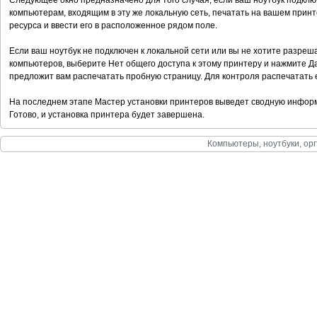
Следующее окно предназначено для того случая, если ваш ноутбук подклю
компьютерам, входящим в эту же локальную сеть, печатать на вашем принт
ресурса и ввести его в расположенное рядом поле.
Если ваш ноутбук не подключен к локальной сети или вы не хотите разреш
компьютеров, выберите Нет общего доступа к этому принтеру и нажмите Д
предложит вам распечатать пробную страницу. Для контроля распечатать 
На последнем этапе Мастер установки принтеров выведет сводную инфор
Готово, и установка принтера будет завершена.
Компьютеры, ноутбуки, орг