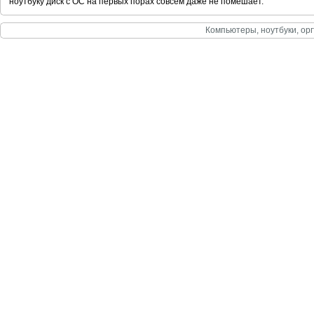
ноутбуку диск с ОС на первых порах совсем даже не помешает.
Компьютеры, ноутбуки, орг