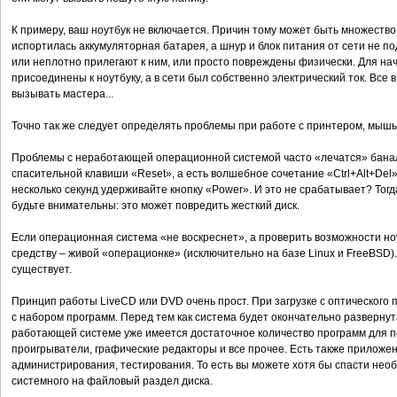
К примеру, ваш ноутбук не включается. Причин тому может быть множество
испортилась аккумуляторная батарея, а шнур и блок питания от сети не п
или неплотно прилегают к ним, или просто повреждены физически. Для нач
присоединены к ноутбуку, а в сети был собственно электрический ток. Все в
вызывать мастера...
Точно так же следует определять проблемы при работе с принтером, мышь
Проблемы с неработающей операционной системой часто «лечатся» баналь
спасительной клавиши «Reset», а есть волшебное сочетание «Ctrl+Alt+Del
несколько секунд удерживайте кнопку «Power». И это не срабатывает? Тогд
будьте внимательны: это может повредить жесткий диск.
Если операционная система «не воскреснет», а проверить возможности но
средству – живой «операционке» (исключительно на базе Linux и FreeBSD
существует.
Принцип работы LiveCD или DVD очень прост. При загрузке с оптического
с набором программ. Перед тем как система будет окончательно развернут
работающей системе уже имеется достаточное количество программ для п
проигрыватели, графические редакторы и все прочее. Есть также приложе
администрирования, тестирования. То есть вы можете хотя бы спасти не
системного на файловый раздел диска.