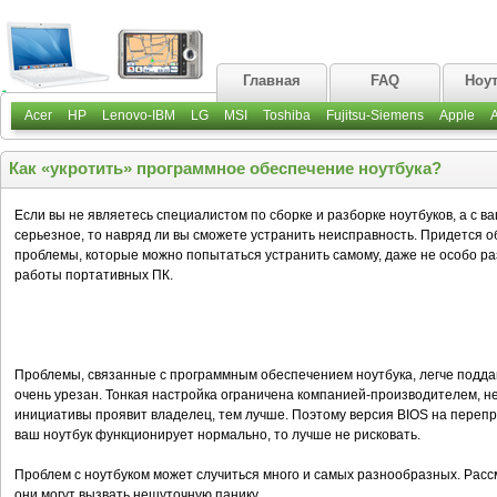
Главная
FAQ
Ноу
Acer
HP
Lenovo-IBM
LG
MSI
Toshiba
Fujitsu-Siemens
Apple
Как «укротить» программное обеспечение ноутбука?
Если вы не являетесь специалистом по сборке и разборке ноутбуков, а с 
серьезное, то навряд ли вы сможете устранить неисправность. Придется о
проблемы, которые можно попытаться устранить самому, даже не особо раз
работы портативных ПК.
Проблемы, связанные с программным обеспечением ноутбука, легче поддаю
очень урезан. Тонкая настройка ограничена компанией-производителем, н
инициативы проявит владелец, тем лучше. Поэтому версия BIOS на перепр
ваш ноутбук функционирует нормально, то лучше не рисковать.
Проблем с ноутбуком может случиться много и самых разнообразных. Расс
они могут вызвать нешуточную панику.