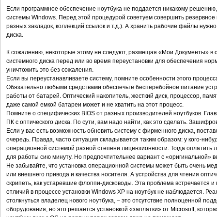
Если программное обеспечение ноутбука не поддается никакому решению,
системы Windows. Перед этой процедурой советуем совершить резервное к
разных закладок, коллекций ссылок и т.д.). А хранить рабочие файлы нужн
диска.
К сожалению, некоторые этому не следуют, размещая «Мои Документы» в 
системного диска перед или во время переустановки для обеспечения но
уничтожить это без сожаления.
Если вы переустанавливаете систему, помните особенности этого процесса
Обязательно любыми средствами обеспечьте бесперебойное питание устр
работы от батарей. Оптический накопитель, жесткий диск, процессор, памя
даже самой емкой батареи может и не хватить на этот процесс.
Помните о специфических BIOS от разных производителей ноутбуков. Главн
ПК с оптического диска. По сути, вам надо найти, как это сделать. Зашиф
Если у вас есть возможность обновить систему с фирменного диска, постав
очередь. Правда, часто ситуация складывается таким образом: у кого-нибу
операционной системой разной степени лицензионности. Тогда оплатить л
для работы сию минуту. Но предпочтительнее вариант с «оригинальной» в
Не забывайте, что установка операционной системы может быть очень мед
или внешнего привода и качества носителя. А устройства для чтения опти
скрипеть, как устаревшие флоппи-дисководы. Эта проблема встречается и в
отличий в процессе установки Windows XP на ноутбук не наблюдается. Ре
столкнуться владелец нового ноутбука, – это отсутствие полноценной по
оборудования, но это решается установкой «заплатки» от Microsoft, котора