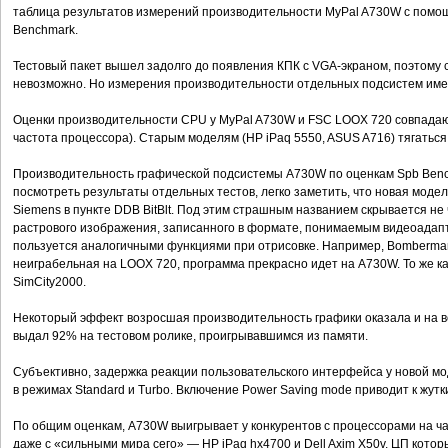
таблица результатов измерений производительности MyPal A730W с помощ
Benchmark.
Тестовый пакет вышел задолго до появления КПК с VGA-экраном, поэтому 
невозможно. Но измерения производительности отдельных подсистем им
Оценки производительности CPU у MyPal A730W и FSC LOOX 720 совпадают
частота процессора). Старым моделям (HP iPaq 5550, ASUS A716) тягаться 
Производительность графической подсистемы A730W по оценкам Spb Bench
посмотреть результаты отдельных тестов, легко заметить, что новая моде
Siemens в пункте DDB BitBlt. Под этим страшным названием скрывается не 
растрового изображения, записанного в формате, понимаемым видеоадапт
пользуется аналогичными функциями при отрисовке. Например, Bomberma
неиграбельная на LOOX 720, программа прекрасно идет на A730W. То же каса
SimCity2000.
Некоторый эффект возросшая производительность графики оказала и на в
выдал 92% на тестовом ролике, проигрывавшимся из памяти.
Субъективно, задержка реакции пользовательского интерфейса у новой м
в режимах Standard и Turbo. Включение Power Saving mode приводит к жут
По общим оценкам, A730W выигрывает у конкурентов с процессорами на ча
даже с «сильными мира сего» — HP iPaq hx4700 и Dell Axim X50v, ЦП котор