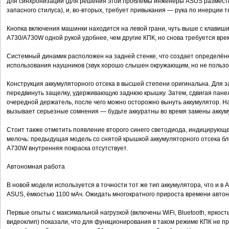
для синхронизации (для решения этой проблемы инженеры ASUS размести
запасного стилуса), и, во-вторых, требует привыкания — рука по инерции т
Кнопка включения машинки находится на левой грани, чуть выше с клавиш
A730/A730W одной рукой удобнее, чем другие КПК, но снова требуется вре
Системный динамик расположен на задней стенке, что создает определё
использования наушников (звук хорошо слышен окружающим, но не пользо
Конструкция аккумуляторного отсека в высшей степени оригинальна. Для 
передвинуть защелку, удерживающую заднюю крышку. Затем, сдвигая панель
очередной держатель, после чего можно осторожно вынуть аккумулятор. 
вызывает серьезные сомнения — будьте аккуратны во время замены аккум
Стоит также отметить появление второго синего светодиода, индицирующе
мелочь: предыдущая модель со снятой крышкой аккумуляторного отсека б
A730W внутренняя покраска отсутствует.
Автономная работа
В новой модели используется в точности тот же тип аккумулятора, что и в
ASUS, ёмкостью 1100 мАч. Ожидать многократного прироста времени авто
Первые опыты с максимальной нагрузкой (включены WiFi, Bluetooth, яркост
видеоклип) показали, что для функционирования в таком режиме КПК не п