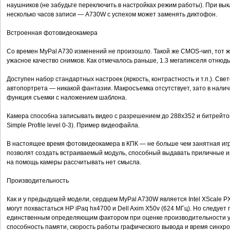
наушников (не забудьте переключить в настройках режим работы). При вы
несколько часов записи — A730W с успехом может заменять диктофон.
Встроенная фотовидеокамера
Со времен MyPal A730 изменений не произошло. Такой же CMOS-чип, тот 
ужасное качество снимков. Как отмечалось раньше, 1.3 мегапикселя отнюд
Доступен набор стандартных настроек (яркость, контрастность и т.п.). Све
автопортрета — никакой фантазии. Макросъемка отсутствует, зато в нали
функция съемки с наложением шаблона.
Камера способна записывать видео с разрешением до 288x352 и битрейто
Simple Profile level 0-3). Пример видеофайла.
В настоящее время фотовидеокамера в КПК — не больше чем занятная игр
позволят создать встраиваемый модуль, способный выдавать приличные 
на помощь камеры рассчитывать нет смысла.
Производительность
Как и у предыдущей модели, сердцем MyPal A730W является Intel XScale 
могут похвастаться HP iPaq hx4700 и Dell Axim X50v (624 МГц). Но следует
единственным определяющим фактором при оценке производительности у
способность памяти, скорость работы графического вывода и время синхр