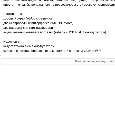
переставлять аккумулятор, MyPal A730W вполне подойдет. Устройство имее
пирога — лишь бы цена на него не превосходила стоимость конкурирующих 
Достоинства
хороший экран VGA-разрешения
два беспроводных интерфейса (WiFi, Bluetooth)
два разъема для карт расширения
внушительный комплект поставки (кабель к USB host, 2 аккумулятора)
Недостатки
недостаточно емкие аккумуляторы
сильное снижение производительности при активном модуле WiFi
Компьютеры, ноутбуки, орг