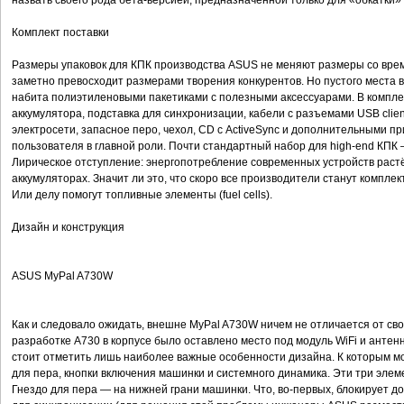
назвать своего рода бета-версией, предназначенной только для «обкатки»
Комплект поставки
Размеры упаковок для КПК производства ASUS не меняют размеры со врем
заметно превосходит размерами творения конкурентов. Но пустого места в
набита полиэтиленовыми пакетиками с полезными аксессуарами. В комплек
аккумулятора, подставка для синхронизации, кабели с разъемами USB clien
электросети, запасное перо, чехол, CD с ActiveSynс и дополнительными п
пользователя в главной роли. Почти стандартный набор для high-end КПК
Лирическое отступление: энергопотребление современных устройств растё
аккумуляторах. Значит ли это, что скоро все производители станут компл
Или делу помогут топливные элементы (fuel cells).
Дизайн и конструкция
ASUS MyPal A730W
Как и следовало ожидать, внешне MyPal A730W ничем не отличается от сво
разработке A730 в корпусе было оставлено место под модуль WiFi и антенн
стоит отметить лишь наиболее важные особенности дизайна. К которым 
для пера, кнопки включения машинки и системного динамика. Эти три элем
Гнездо для пера — на нижней грани машинки. Что, во-первых, блокирует д