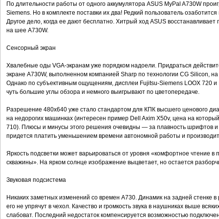
По длительности работы от одного аккумулятора ASUS MyPal A730W проиг
Siemens. Но в комплекте поставки их два! Редкий пользователь озаботит
Другое дело, когда ее дают бесплатно. Хитрый ход ASUS восстанавливает
на шее A730W.
Сенсорный экран
Хвалебные оды VGA-экранам уже порядком надоели. Придраться действител
экране A730W, выполненном компанией Sharp по технологии CG Silicon, н
Однако по субъективным ощущениям, дисплеи Fujitsu-Siemens LOOX 720 и 
чуть большие углы обзора и немного выигрывают по цветопередаче.
Разрешение 480x640 уже стало стандартом для КПК высшего ценового диап
на недорогих машинках (интересен пример Dell Axim X50v, цена на которы
710). Плюсы и минусы этого решения очевидны — за плавность шрифтов и 
придется платить уменьшением времени автономной работы и производит
Яркость подсветки может варьироваться от уровня «комфортное чтение в
скважины». На ярком солнце изображение выцветает, но остается разборч
Звуковая подсистема
Никаких заметных изменений со времен A730. Динамик на задней стенке в 
его не упрячут в чехол. Качество и громкость звука в наушниках выше всяк
слабоват. Последний недостаток компенсируется возможностью подключе