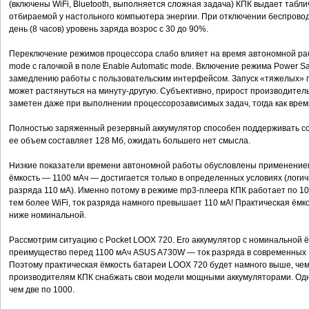
(включены WiFi, Bluetooth, выполняется сложная задача) КПК выдает табл
отбираемой у настольного компьютера энергии. При отключении беспрово
день (8 часов) уровень заряда возрос с 30 до 90%.
Переключение режимов процессора слабо влияет на время автономной ра
mode с галочкой в поле Enable Automatic mode. Включение режима Power S
замедлению работы с пользовательским интерфейсом. Запуск «тяжелых» 
может растянуться на минуту-другую. Субъективно, прирост производител
заметен даже при выполнении процессорозависимых задач, тогда как вре
Полностью заряженный резервный аккумулятор способен поддерживать сос
ее объем составляет 128 Мб, ожидать большего нет смысла.
Низкие показатели времени автономной работы обусловлены применение
ёмкость — 1100 мАч — достигается только в определенных условиях (логич
разряда 110 мА). Именно потому в режиме mp3-плеера КПК работает по 10 
тем более WiFi, ток разряда намного превышает 110 мА! Практическая ёмко
ниже номинальной.
Рассмотрим ситуацию с Pocket LOOX 720. Его аккумулятор с номинальной 
преимущество перед 1100 мАч ASUS A730W — ток разряда в современных 
Поэтому практическая ёмкость батареи LOOX 720 будет намного выше, чем
производителям КПК снабжать свои модели мощными аккумуляторами. Одн
чем две по 1000.