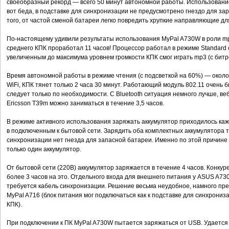
своеобразный рекорд — всего 50 минут автономной работы. Использовани
вот беда, в подставке для синхронизации не предусмотрено гнездо для за
того, от частой сменой батареи легко повредить хрупкие направляющие дл
По-настоящему удивили результаты использования MyPal A730W в роли mp
среднего КПК проработал 11 часов! Процессор работал в режиме Standard 
увеличенным до максимума уровнем громкости КПК смог играть mp3 (с битре
Время автономной работы в режиме чтения (с подсветкой на 60%) — около 
WiFi, КПК тянет только 2 часа 30 минут. Работающий модуль 802.11 очень 
следует только по необходимости. С Bluetooth ситуация немного лучше, 
Ericsson T39m можно заниматься в течение 3,5 часов.
В режиме активного использования заряжать аккумулятор приходилось каж
в подключенным к бытовой сети. Зарядить оба комплектных аккумулятора т
синхронизации нет гнезда для запасной батареи. Именно по этой причине
только один аккумулятор.
От бытовой сети (220В) аккумулятор заряжается в течение 4 часов. Конку
более 3 часов на это. Отдельного входа для внешнего питания у ASUS A7
требуется кабель синхронизации. Решение весьма неудобное, намного пр
MyPal A716 (блок питания мог подключаться как к подставке для синхрониза
КПК).
При подключении к ПК MyPal A730W пытается заряжаться от USB. Удается 