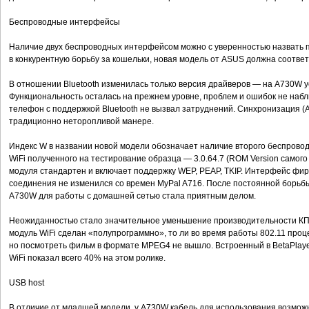
Беспроводные интерфейсы
Наличие двух беспроводных интерфейсом можно с уверенностью назвать п
в конкурентную борьбу за кошельки, новая модель от ASUS должна соотве
В отношении Bluetooth изменилась только версия драйверов — на A730W у
Функциональность осталась на прежнем уровне, проблем и ошибок не наб
телефон с поддержкой Bluetooth не вызвал затруднений. Синхронизация (Ac
традиционно неторопливой манере.
Индекс W в названии новой модели обозначает наличие второго беспровод
WiFi полученного на тестирование образца — 3.0.64.7 (ROM Version самог
модуля стандартен и включает поддержку WEP, PEAP, TKIP. Интерфейс фи
соединения не изменился со времен MyPal A716. После постоянной борьб
A730W для работы с домашней сетью стала приятным делом.
Неожиданностью стало значительное уменьшение производительности КПК 
модуль WiFi сделан «полупрограммно», то ли во время работы 802.11 проц
но посмотреть фильм в формате MPEG4 не вышло. Встроенный в BetaPlaye
WiFi показал всего 40% на этом ролике.
USB host
В отличие от младшей модели, у A730W кабель для использования возможн