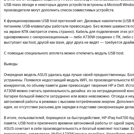
USB mass storage и некоторых других устройств встроены в Microsoft Wind
производители могут дополнить список совместимых устройств.
К функционированию USB host претензий нет. Дисковые накопители (USB fl
питанием, USB-клавиатуры работали превосходно. Без всяких шаманств п
на экране КПК смотрится очень странно). Кабель для подключения этих ус
одновременно с синхронизационным — либо A730W соединен с ПК, либо с 
выступает как host, другой как slave, друг друга не видят — требуется драйв
С помощью специального апплета можно отключить модуль USB host.
Выводы
Очередная модель ASUS удалась куда лучше своей предшественницы. Боль
устранены. Появился недостающий модуль WiFi, по производительности К
конкурентов, по объему памяти даже превосходит творения HP и Dell. Ис
A730W можно считать оригинальность дизайна: из-за нетрадиционной кон
батареи большой ёмкости затруднено или вовсе невозможно. Отсюда и н
автономной работы в режимах с высоким потреблением энергии. Дополнит
идея, но отсутствие разъема для зарядки в подставке синхронизации дела
В итоге, пользователей, борющихся за быстродействие, HP iPaq hx4700 б
памяти, USB host и приличного времени автономной работы от одной заря
ASUS сочетает в себе производительность и богатый комплект поставки. Е