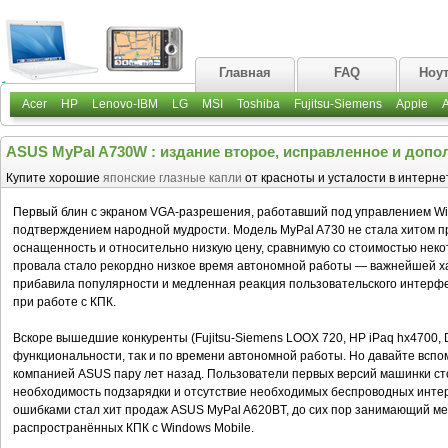
Главная
FAQ
Ноу
Acer
HP
Lenovo-IBM
LG
MSI
Toshiba
Fujitsu-Siemens
Apple
ASUS MyPal A730W : издание второе, исправленное и допо
Купите хорошие
японские глазные капли
от красноты и усталости в интерне
Первый блин с экраном VGA-разрешения, работавший под управлением Win
подтверждением народной мудрости. Модель MyPal A730 не стала хитом п
оснащенность и относительно низкую цену, сравнимую со стоимостью нек
провала стало рекордно низкое время автономной работы — важнейшей ха
прибавила популярности и медленная реакция пользовательского интерфе
при работе с КПК.
Вскоре вышедшие конкуренты (Fujitsu-Siemens LOOX 720, HP iPaq hx4700, D
функциональности, так и по времени автономной работы. Но давайте вспо
компанией ASUS пару лет назад. Пользователи первых версий машинки ст
необходимость подзарядки и отсутствие необходимых беспроводных инте
ошибками стал хит продаж ASUS MyPal A620BT, до сих пор занимающий ме
распространённых КПК с Windows Mobile.