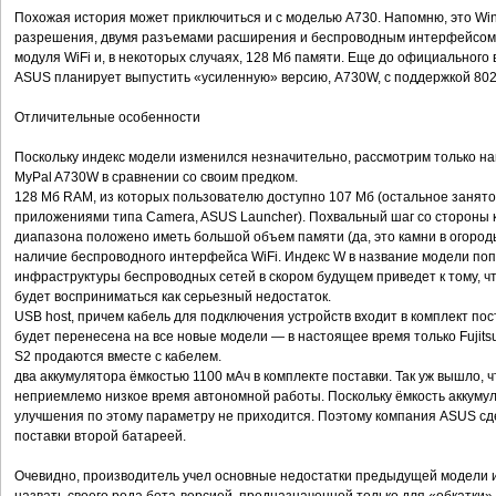
Похожая история может приключиться и с моделью A730. Напомню, это Wi
разрешения, двумя разъемами расширения и беспроводным интерфейсом 
модуля WiFi и, в некоторых случаях, 128 Мб памяти. Еще до официального
ASUS планирует выпустить «усиленную» версию, A730W, с поддержкой 802
Отличительные особенности
Поскольку индекс модели изменился незначительно, рассмотрим только н
MyPal A730W в сравнении со своим предком.
128 Мб RAM, из которых пользователю доступно 107 Мб (остальное заня
приложениями типа Camera, ASUS Launcher). Похвальный шаг со стороны 
диапазона положено иметь большой объем памяти (да, это камни в огороды 
наличие беспроводного интерфейса WiFi. Индекс W в название модели поп
инфраструктуры беспроводных сетей в скором будущем приведет к тому, чт
будет восприниматься как серьезный недостаток.
USB host, причем кабель для подключения устройств входит в комплект пос
будет перенесена на все новые модели — в настоящее время только Fujit
S2 продаются вместе с кабелем.
два аккумулятора ёмкостью 1100 мАч в комплекте поставки. Так уж вышло,
неприемлемо низкое время автономной работы. Поскольку ёмкость аккуму
улучшения по этому параметру не приходится. Поэтому компания ASUS сд
поставки второй батареей.
Очевидно, производитель учел основные недостатки предыдущей модели и