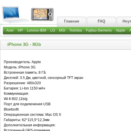
Главная
FAQ
Ноу
Acer
HP
Lenovo-IBM
LG
MSI
Toshiba
Fujitsu-Siemens
Apple
iPhone 3G - 8Gb
Производитель: Apple
Модель: iPhone 3G
Встроенная память: 8 ГБ
Дисплей: 3.5 Дм, цветной, сенсорный TFT экран
Разрешение: 480x320
Батарея: Li-Ion 1150 мАч
Коммуникация:
Wi-fi 802.11b/g
Порт для подключения USB
Bluetooth
Операционная система: Mac OS X
Габариты: 62*115,5*12,3мм
Дополнительная информация:
Встроенный GPS-приемник