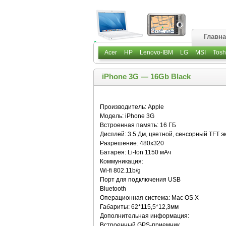
Главн
Acer
HP
Lenovo-IBM
LG
MSI
Tosh
iPhone 3G — 16Gb Black
Производитель: Apple
Модель: iPhone 3G
Встроенная память: 16 ГБ
Дисплей: 3.5 Дм, цветной, сенсорный TFT э
Разрешение: 480x320
Батарея: Li-Ion 1150 мАч
Коммуникация:
Wi-fi 802.11b/g
Порт для подключения USB
Bluetooth
Операционная система: Mac OS X
Габариты: 62*115,5*12,3мм
Дополнительная информация:
Встроенный GPS-приемник