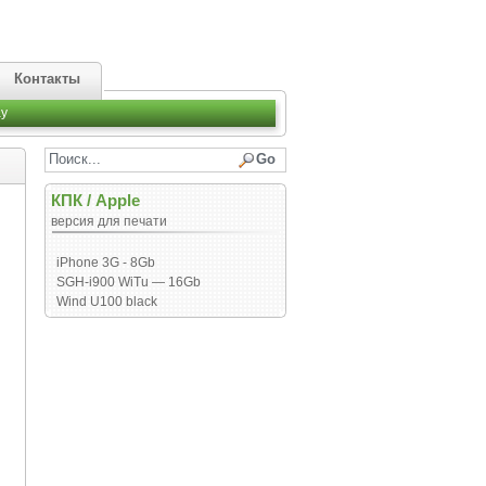
Контакты
y
КПК
/
Apple
версия для печати
iPhone 3G - 8Gb
SGH-i900 WiTu — 16Gb
Wind U100 black