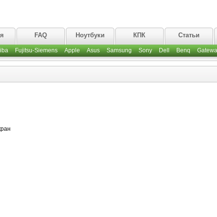
ая
FAQ
Ноутбуки
КПК
Статьи
iba
Fujitsu-Siemens
Apple
Asus
Samsung
Sony
Dell
Benq
Gatewa
кран