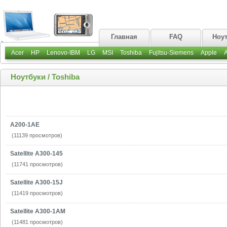
Главная
FAQ
Ноу
Acer
HP
Lenovo-IBM
LG
MSI
Toshiba
Fujitsu-Siemens
Apple
Ноутбуки
/
Toshiba
A200-1AE
(11139 просмотров)
Satellite A300-145
(11741 просмотров)
Satellite A300-15J
(11419 просмотров)
Satellite A300-1AM
(11481 просмотров)