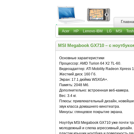
Главн
Acer
HP
Lenovo-IBM
LG
MSI
Tosh
MSI Megabook GX710 – с ноутбуко
Основные характеристики
Процессор: AMD Turion 64 X2 TL-60.
Видеоадаптер: ATI Mobility Radeon Xpress 1
Жесткий диск: 160 Гб.
Экран: 17.1 дюйма WSXGA+.
Память: 2048 Мб.
Дополнительно: встроенная веб-камера.
Вес: 3.4 кг.
Плюсы: привлекательный дизайн, новейши
звук класса домашнего кинотеатра.
Минусы: глянцевое покрытие экрана.
Ноутбук MSI Megabook GX710 уже почти тр
молодежный и слегка агрессивный дизайн.
пластик крышки ноутбука и поверхность р