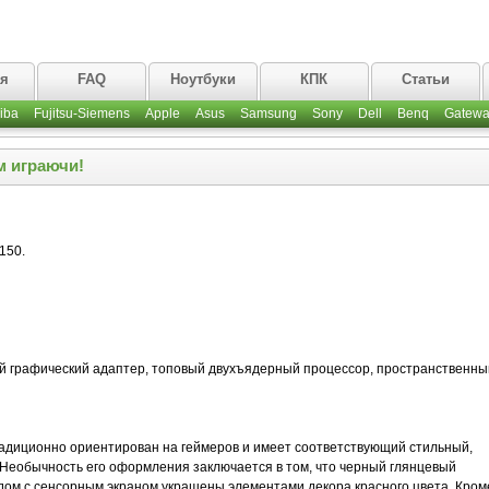
ая
FAQ
Ноутбуки
КПК
Статьи
iba
Fujitsu-Siemens
Apple
Asus
Samsung
Sony
Dell
Benq
Gatewa
м играючи!
150.
й графический адаптер, топовый двухъядерный процессор, пространственны
адиционно ориентирован на геймеров и имеет соответствующий стильный,
 Необычность его оформления заключается в том, что черный глянцевый
ядом с сенсорным экраном украшены элементами декора красного цвета. Кром