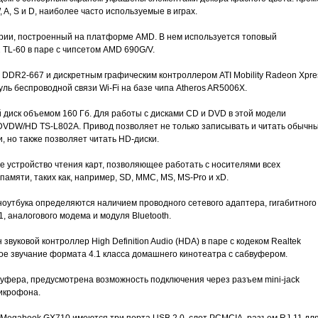
A, S и D, наиболее часто используемые в играх.
ории, построенный на платформе AMD. В нем используется топовый
TL-60 в паре с чипсетом AMD 690G/V.
 DDR2-667 и дискретным графическим контроллером ATI Mobility Radeon Xpre
ль беспроводной связи Wi-Fi на базе чипа Atheros AR5006X.
 диск объемом 160 Гб. Для работы с дисками CD и DVD в этой модели
DVDW/HD TS-L802A. Привод позволяет не только записывать и читать обычн
, но также позволяет читать HD-диски.
 устройство чтения карт, позволяющее работать с носителями всех
амяти, таких как, например, SD, MMC, MS, MS-Pro и xD.
оутбука определяются наличием проводного сетевого адаптера, гигабитного
, аналогового модема и модуля Bluetooth.
звуковой контроллер High Definition Audio (HDA) в паре с кодеком Realtek
 звучание формата 4.1 класса домашнего кинотеатра с сабвуфером.
уфера, предусмотрена возможность подключения через разъем mini-jack
микрофона.