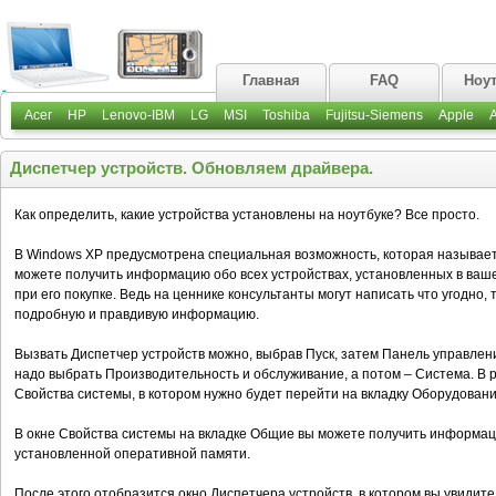
Главная
FAQ
Ноу
Acer
HP
Lenovo-IBM
LG
MSI
Toshiba
Fujitsu-Siemens
Apple
Диспетчер устройств. Обновляем драйвера.
Как определить, какие устройства установлены на ноутбуке? Все просто.
В Windows XP предусмотрена специальная возможность, которая называет
можете получить информацию обо всех устройствах, установленных в ваше
при его покупке. Ведь на ценнике консультанты могут написать что угодно, 
подробную и правдивую информацию.
Вызвать Диспетчер устройств можно, выбрав Пуск, затем Панель управлен
надо выбрать Производительность и обслуживание, а потом – Система. В р
Свойства системы, в котором нужно будет перейти на вкладку Оборудовани
В окне Свойства системы на вкладке Общие вы можете получить информац
установленной оперативной памяти.
После этого отобразится окно Диспетчера устройств, в котором вы увидит