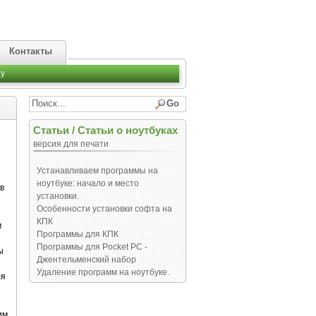
Контакты
y
Статьи
/
Статьи о ноутбуках
версия для печати
Устанавливаем программы на
ноутбуке: начало и место
в
установки.
Особенности установки софта на
КПК
м
Программы для КПК
Программы для Pocket PC -
ы
Джентельменский набор
Удаление программ на ноутбуке.
ля
й
им