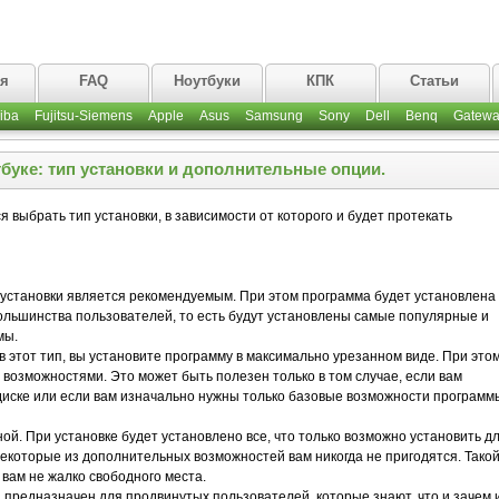
ая
FAQ
Ноутбуки
КПК
Статьи
iba
Fujitsu-Siemens
Apple
Asus
Samsung
Sony
Dell
Benq
Gatewa
буке: тип установки и дополнительные опции.
 выбрать тип установки, в зависимости от которого и будет протекать
ип установки является рекомендуемым. При этом программа будет установлена 
льшинства пользователей, то есть будут установлены самые популярные и
мы.
 этот тип, вы установите программу в максимально урезанном виде. При это
возможностями. Это может быть полезен только в том случае, если вам
диске или если вам изначально нужны только базовые возможности программ
лной. При установке будет установлено все, что только возможно установить д
екоторые из дополнительных возможностей вам никогда не пригодятся. Тако
 вам не жалко свободного места.
 предназначен для продвинутых пользователей, которые знают, что и зачем 