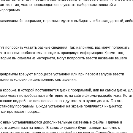
ав этот тип, можно непосредственно указать набор возможностей и
 программа.
анавливаемой программе, то рекомендуется выбирать либо стандартный, либ
ут попросить указать разные сведения. Так, например, вас могут попросить
 что совсем необязательно вводить правдивую информацию. Кроме того,
торые вы скачали из Интернета, могут попросить ввести название вашего
 программы требуют в процессе установки или при первом запуске ввести
принять условия лицензионного соглашения.
 коробке, в которой поставляется диск с программой, или на самом диске. Дл
мер может потребоваться в Интернете, на сайте фирмы-разработчика. Кстат
 вполне подробные пояснения по поводу того, что нужно делать. Так что
установку программы. В ходе установки на экране появляется индикатор
 как протекает процесс.
 с ними устанавливаются дополнительные системные файлы. Причем в
сто заменяться на новые. В таких ситуациях будет выводиться окно с