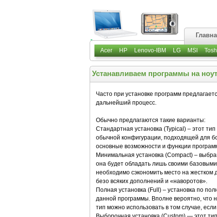
Главн
Acer
HP
Lenovo-IBM
LG
MSI
Tosh
Устанавливаем программы на ноут
Часто при установке программ предлагается
дальнейший процесс.
Обычно предлагаются такие варианты:
Стандартная установка (Турiсаl) – этот т
обычной конфигурации, подходящей для бо
основные возможности и функции програм
Минимальная установка (Compact) – выбрав
она будет обладать лишь своими базовыми 
необходимо сэкономить место на жестком 
безо всяких дополнений и «наворотов».
Полная установка (Full) – установка по по
данной программы. Вполне вероятно, что н
тип можно использовать в том случае, если
Выборочная установка (Custom) — этот тип