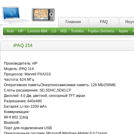
Главная
FAQ
Ноу
Acer
HP
Lenovo-IBM
LG
MSI
Toshiba
Fujitsu-Siemens
Apple
iPAQ 214
Производитель: HP
Модель: iPAQ 114
Процессор: Marvell PXA310
Частота: 624 МГц
Оперативная память/Энергонезависимая память: 128 МБ/256МБ
Слоты расширения: SD,SDHC,SDIO,CF
Дисплей: 4.0 Дм, цветной, сенсорный TFT экран
Разрешение: 640x480
Батарея: Li-Ion 2200 мАч
Коммуникация:
Wi-fi 802.11b/g
Bluetooth
Порт для подключения USB
Операционная система: Microsoft Windows Mobile 6.0 Classic