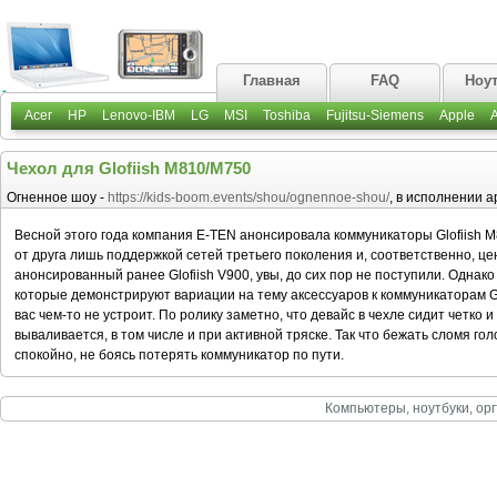
Главная
FAQ
Ноу
Acer
HP
Lenovo-IBM
LG
MSI
Toshiba
Fujitsu-Siemens
Apple
Чехол для Glofiish M810/M750
Огненное шоу -
https://kids-boom.events/shou/ognennoe-shou/
, в исполнении а
Весной этого года компания E-TEN анонсировала коммуникаторы Glofiish M8
от друга лишь поддержкой сетей третьего поколения и, соответственно, цен
анонсированный ранее Glofiish V900, увы, до сих пор не поступили. Однак
которые демонстрируют вариации на тему аксессуаров к коммуникаторам Gl
вас чем-то не устроит. По ролику заметно, что девайс в чехле сидит четко и
вываливается, в том числе и при активной тряске. Так что бежать сломя г
спокойно, не боясь потерять коммуникатор по пути.
Компьютеры, ноутбуки, орг