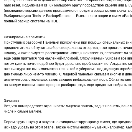
Перед разборкой КПК делаем backup системы – в процессе покраски, скорее
hard reset. Подключаем КПК к большому брату посредством кабеля или БТ, у к
(последнюю версию данного программного продукта всегда можно скачать с
Выбираем пункт Tools -> Backup\Restore… Выставляем опции и жмем «Back 
полный backup системы на HDD.
Разбираем на элементы
Приступим к разборке! Панельки прикручены при помощи специальных винто
предпочтительней купить набор специальных отверток, я же просто сточил 
шляпку, иначе придется рассверливать винт, и неизвестно, переживет ли 
еще один прятался под наклейкой-пломбой. Откручиваем и убираем все вин
потом купить нечто подобное будет довольно проблематично. Аккуратно 
очень аккуратно вынимаем экран с платой и убираем в подходящую короб
дно тканью либо чем-то мягким). С лицевой панельки снимаем кнопки и дин
аккумулятора, стеклышко, закрывающее инфракрасный порт. Обязательно 
на каждом важном этапе процесс разборки, ведь еще предстоит собрать это
Зачистка
Вот, что нам предстоит окрашивать: лицевая панель, задняя панель, панель
числе и самые мелкие.
Берем в руки шкурку и аккуратно счищаем старую краску с мест, где предпо
их надо убрать на этом этапе. Так же чистим кнопки – у меня, например, б