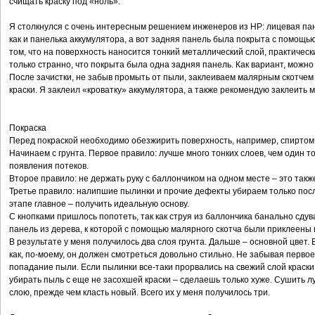
счищать краску под «ноль».
Я столкнулся с очень интересным решением инженеров из HP: лицевая па
как и панелька аккумулятора, а вот задняя панель была покрыта с помощь
том, что на поверхность наносится тонкий металлический слой, практичес
только странно, что покрыта была одна задняя панель. Как вариант, можн
После зачистки, не забыв промыть от пыли, заклеиваем малярным скотчем
краски. Я заклеил «кроватку» аккумулятора, а также рекомендую заклеить 
Покраска
Перед покраской необходимо обезжирить поверхность, например, спиртом
Начинаем с грунта. Первое правило: лучше много тонких слоев, чем один 
появления потеков.
Второе правило: не держать руку с баллончиком на одном месте – это также
Третье правило: налипшие пылинки и прочие дефекты убираем только пос
этапе главное – получить идеальную основу.
С кнопками пришлось попотеть, так как струя из баллончика банально сдув
панель из дерева, к которой с помощью малярного скотча были приклеены
В результате у меня получилось два слоя грунта. Дальше – основной цвет. 
как, по-моему, он должен смотреться довольно стильно. Не забывая первое
попадание пыли. Если пылинки все-таки прорвались на свежий слой краски,
убирать пыль с еще не засохшей краски – сделаешь только хуже. Сушить лу
слою, прежде чем класть новый. Всего их у меня получилось три.