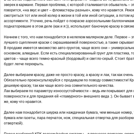
зверек в кармане. Первая проблема, с которой сталкивается обыватель – это,
говорится, «на вкус и цвет – фломастеры разные», кому что нравится. Реко
смотреться тот или иной колер в жизни в той или иной ситуации, а потом идт
ассортименте. Уточню, речь пойдет о покраске аэрозольными баллончика
поднаторевшие в этом деле (как и я:)), используют баночную краску в связк
Начнем с того, что нам понадобится в нелегком малярном деле. Первое – это
лучшего сцепления краски с окрашиваемой поверхностью, а также скрывае
В продаже имеется множество авто-грунтов, чаще всего они – универсальны
основном, алкидные. Если есть специализированный грунт для пластика, то
цветов – чаще всего темно-красный (бордовый) и светло-серый. Стоит брать
будет легче перекрыть.
Далее выбираем краску, даже не просто краску, а краску и лак, так как очень
Обязательно проконсультируйся с продавцом по поводу совместимости! Кра
дешевую краску, так как чаще всего она сомнительного качества.
Лак выбираем по параметру износоустойчивости – ведь им покрывают для
поверхности и для придания ей «гламурного» внешнего вида :). Он бывает 
же, кому что нравится.
Далее нам понадобится шкурка или наждачная бумага, чем меньше номер, 
бумага или газеты, пара перчаток, нож, специальная отвертка для разбор
отверткой).