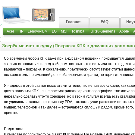
Главная
FAQ
Ноу
Acer
HP
Lenovo-IBM
LG
MSI
Toshiba
Fujitsu-Siemens
Apple
Зверёк меняет шкурку (Покраска КПК в домашних условиях
Со временем любой КПК даже при аккуратном ношении покрывается царапи
зверька становиться перед выбором: оставить, как есть или что-то сделат
вариантов – покраска. К сожалению, практически отсутствуют статьи данной
пользователь, не имевший дело с баллончиком краски, не горит желанием 
Я надеюсь в этой статье показать читателю, что не так все сложно, как каж
цвета панельки КПК – я не рассматриваю вариант аэрографии, так как чело
нереально сделать что-то хорошее, но к твоим услугам всегда есть квали
не удивишь заказом на разрисовку PDA, так как случаи раскраски не тольк
мышек, телефонов и так далее – встречаются сплошь и рядом. Кроме того, 
приятно.
Подготовка
В качестве подопытного был взят КПК фирмы HP модель 1940, довольно ста