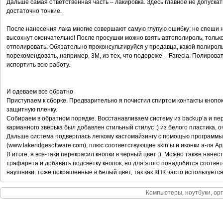
Дальше самая ответственная часть – лакировка. Здесь главное не допускат
достаточно тонкие.
После нанесения лака многие совершают самую глупую ошибку: не спеши н
высохнут окончательно! После просушки можно взять автополироль, только
отполировать. Обязательно проконсультируйся у продавца, какой полирол
порекомендовать, например, 3М, из тех, что подороже – Farecla. Полировать
испортить всю работу.
И одеваем все обратно
Приступаем к сборке. Предварительно я почистил спиртом контакты кнопок
защитную пленку.
Собираем в обратном порядке. Восстанавливаем систему из backup’a и пе
карманного зверька был добавлен стильный стилус :) из белого пластика, 
Дальше система подверглась легкому кастомайзингу с помощью программы W
(www.lakeridgesoftware.com), плюс соответствующие skin’ы и иконки а-ля Ap
В итоге, я все-таки перекрасил кнопки в черный цвет :). Можно также нане
трафарета и добавить подсветку кнопок, но для этого понадобится соотве
наушники, тоже покрашенные в белый цвет, так как КПК часто используется
Компьютеры, ноутбуки, орг