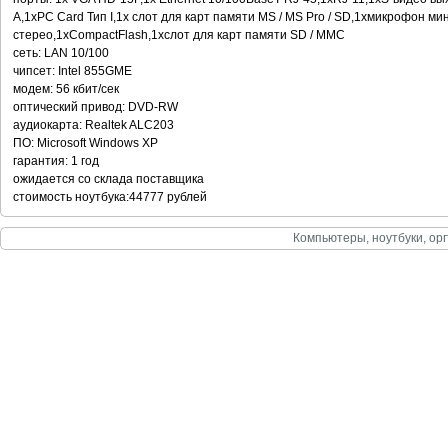
A,1xPC Card Тип I,1x слот для карт памяти MS / MS Pro / SD,1xмикрофон м
стерео,1xCompactFlash,1xслот для карт памяти SD / MMC
сеть: LAN 10/100
чипсет: Intel 855GME
модем: 56 кбит/сек
оптический привод: DVD-RW
аудиокарта: Realtek ALC203
ПО: Microsoft Windows XP
гарантия: 1 год
ожидается со склада поставщика
стоимость ноутбука:44777 рублей
Компьютеры, ноутбуки, орг