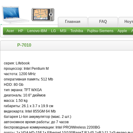
Главная
FAQ
Ноу
Acer
HP
Lenovo-IBM
LG
MSI
Toshiba
Fujitsu-Siemens
Apple
P-7010
серия: Lifebook
процессор: Intel Pentium M
частота: 1200 MHz
оперативная память: 512 Mb
HDD: 80 Gb
тип экрана: TFT WXGA
диагональ: 10.6'' дюймов
масса: 1.50 kg
габариты: 26.1 x 3.7 x 19.9 см
видеокарта: Intel 855GM 64 Mb
батарея Li-Ion аккумулятор (макс. 2 шт.)
автономное время работы: до 7 часов
беспроводные коммуникации: Intel PRO/Wireless 2200BG
порты: 1x VGA HD-15F,1x Ethernet 10/100BaseT RJ-45,1xRJ-11,1xS-видео выхо