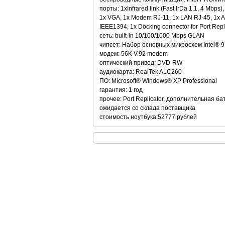
порты: 1xInfrared link (Fast IrDa 1.1, 4 Mbps),
1x VGA, 1x Modem RJ-11, 1x LAN RJ-45, 1x Audi
IEEE1394, 1x Docking connector for Port Repl
сеть: built-in 10/100/1000 Mbps GLAN
чипсет: Набор основных микросхем Intel® 
модем: 56K V.92 modem
оптический привод: DVD-RW
аудиокарта: RealTek ALC260
ПО: Microsoft® Windows® XP Professional
гарантия: 1 год
прочее: Port Replicator, дополнительная ба
ожидается со склада поставщика
стоимость ноутбука:52777 рублей