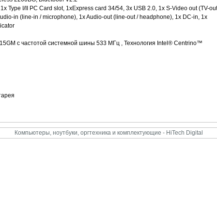
 1x Type I/II PC Card slot, 1xExpress card 34/54, 3x USB 2.0, 1x S-Video out (TV-out
o-in (line-in / microphone), 1x Audio-out (line-out / headphone), 1x DC-in, 1x
icator
915GM с частотой системной шины 533 МГц , Технология Intel® Centrino™
тарея
Компьютеры, ноутбуки, оргтехника и комплектующие - HiTech Digital