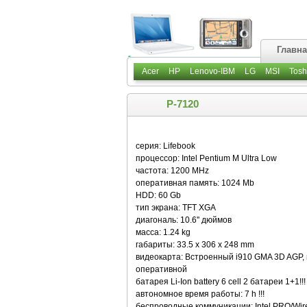
Главн
Acer
HP
Lenovo-IBM
LG
MSI
Tosh
P-7120
серия: Lifebook
процессор: Intel Pentium M Ultra Low
частота: 1200 MHz
оперативная память: 1024 Mb
HDD: 60 Gb
тип экрана: TFT XGA
диагональ: 10.6'' дюймов
масса: 1.24 kg
габариты: 33.5 x 306 x 248 mm
видеокарта: Встроенный i910 GMA 3D AGP, 
оперативной
батарея Li-Ion battery 6 cell 2 батареи 1+1!!!
автономное время работы: 7 h !!!
беспроводные коммуникации: Intel PRO/Wire