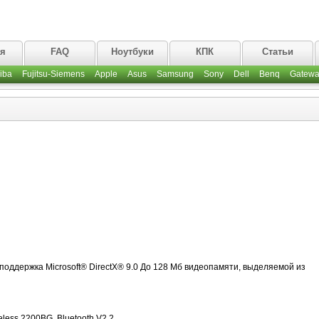
ая
FAQ
Ноутбуки
КПК
Статьи
iba
Fujitsu-Siemens
Apple
Asus
Samsung
Sony
Dell
Benq
Gatewa
поддержка Microsoft® DirectX® 9.0 До 128 Мб видеопамяти, выделяемой из
less 2200BG, Bluetooth V2.2