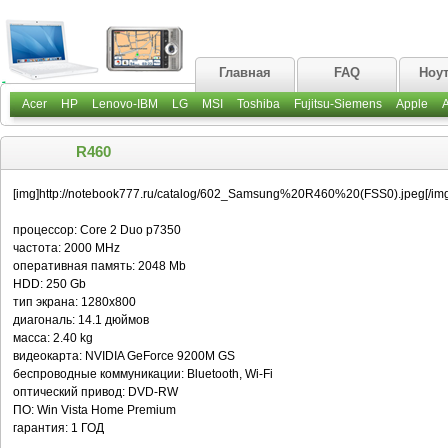
Главная
FAQ
Ноу
Acer
HP
Lenovo-IBM
LG
MSI
Toshiba
Fujitsu-Siemens
Apple
R460
[img]http://notebook777.ru/catalog/602_Samsung%20R460%20(FSS0).jpeg[/img
процессор: Core 2 Duo p7350
частота: 2000 MHz
оперативная память: 2048 Mb
HDD: 250 Gb
тип экрана: 1280x800
диагональ: 14.1 дюймов
масса: 2.40 kg
видеокарта: NVIDIA GeForce 9200M GS
беспроводные коммуникации: Bluetooth, Wi-Fi
оптический привод: DVD-RW
ПО: Win Vista Home Premium
гарантия: 1 ГОД