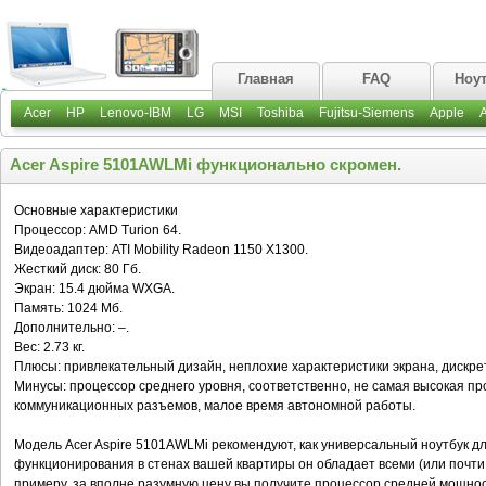
Главная
FAQ
Ноу
Acer
HP
Lenovo-IBM
LG
MSI
Toshiba
Fujitsu-Siemens
Apple
Acer Aspire 5101AWLMi функционально скромен.
Основные характеристики
Процессор: AMD Turion 64.
Видеоадаптер: ATI Mobility Radeon 1150 X1300.
Жесткий диск: 80 Гб.
Экран: 15.4 дюйма WXGA.
Память: 1024 Мб.
Дополнительно: –.
Вес: 2.73 кг.
Плюсы: привлекательный дизайн, неплохие характеристики экрана, дискре
Минусы: процессор среднего уровня, соответственно, не самая высокая п
коммуникационных разъемов, малое время автономной работы.
Модель Acer Aspire 5101AWLMi рекомендуют, как универсальный ноутбук д
функционирования в стенах вашей квартиры он обладает всеми (или почти
примеру, за вполне разумную цену вы получите процессор средней мощнос