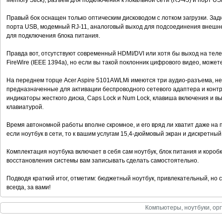
Memory Stick), разъем для подключения к локальной сети (RJ-45) и порт US
Правый бок оснащен только оптическим дисководом с лотком загрузки. Зад
порта USB, модемный RJ-11, аналоговый выход для подсоединения внешне
для подключения блока питания.
Правда вот, отсутствуют современный HDMI/DVI или хотя бы выход на теле
FireWire (IЕЕЕ 1394а), но если вы такой поклонник цифрового видео, може
На переднем торце Acer Aspire 5101AWLMi имеются три аудио-разъема, не
предназначенные для активации беспроводного сетевого адаптера и контр
индикаторы жесткого диска, Caps Lock и Num Lock, клавиша включения и 
клавиатурой.
Время автономной работы вполне скромное, и его вряд ли хватит даже н
если ноутбук в сети, то к вашим услугам 15,4-дюймовый экран и дискретный
Комплектация ноутбука включает в себя сам ноутбук, блок питания и коробк
восстановления системы вам записывать сделать самостоятельно.
Подводя краткий итог, отметим: бюджетный ноутбук, привлекательный, но 
всегда, за вами!
Компьютеры, ноутбуки, орг