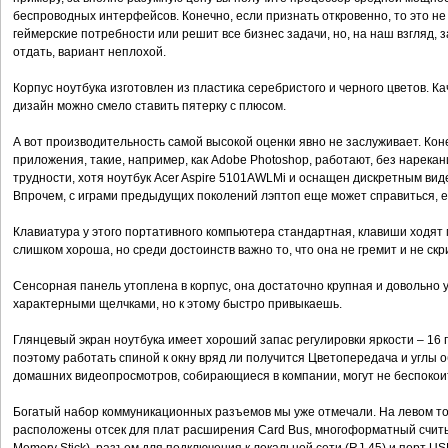
беспроводных интерфейсов. Конечно, если признать откровенно, то это не
геймерские потребности или решит все бизнес задачи, но, на наш взгляд, з
отдать, вариант неплохой.
Корпус ноутбука изготовлен из пластика серебристого и черного цветов. Ка
дизайн можно смело ставить пятерку с плюсом.
А вот производительность самой высокой оценки явно не заслуживает. Ко
приложения, такие, например, как Adobe Photoshop, работают, без нарека
трудности, хотя ноутбук Acer Aspire 5101AWLMi и оснащен дискретным вид
Впрочем, с играми предыдущих поколений лэптоп еще может справиться, е
Клавиатура у этого портативного компьютера стандартная, клавиши ходят м
слишком хороша, но среди достоинств важно то, что она не гремит и не скр
Сенсорная панель утоплена в корпус, она достаточно крупная и довольно
характерными щелчками, но к этому быстро привыкаешь.
Глянцевый экран ноутбука имеет хороший запас регулировки яркости – 16 г
поэтому работать спиной к окну вряд ли получится Цветопередача и углы 
домашних видеопросмотров, собирающиеся в компании, могут не беспокоит
Богатый набор коммуникационных разъемов мы уже отмечали. На левом то
расположены отсек для плат расширения Card Bus, многоформатный счит