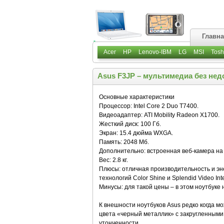
Главн
Acer
HP
Lenovo-IBM
LG
MSI
Tosh
Asus F3JP – мультимедиа без нед
Основные характеристики
Процессор: Intel Core 2 Duo T7400.
Видеоадаптер: ATI Mobility Radeon X1700.
Жесткий диск: 100 Гб.
Экран: 15.4 дюйма WXGA.
Память: 2048 Мб.
Дополнительно: встроенная веб-камера на 
Вес: 2.8 кг.
Плюсы: отличная производительность и э
технологий Color Shine и Splendid Video Inte
Минусы: для такой цены – в этом ноутбуке 
К внешности ноутбуков Asus редко когда мо
цвета «черный металлик» с закругленными
утонченности.