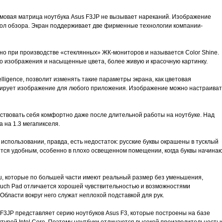
овая матрица ноутбука Asus F3JP не вызывает нареканий. Изображение
гол обзора. Экран поддерживает две фирменные технологии компании-
но при производстве «стеклянных» ЖК-мониторов и называется Color Shine.
о изображения и насыщенные цвета, более живую и красочную картинку.
elligence, позволит изменять такие параметры экрана, как цветовая
зирует изображение для любого приложения. Изображение можно настраиват
вствовать себя комфортно даже после длительной работы на ноутбуке. Над
 на 1.3 мегапикселя.
 использовании, правда, есть недостаток: русские буквы окрашены в тусклый
жется удобным, особенно в плохо освещенном помещении, когда буквы начина
иш, которые по большей части имеют реальный размер без уменьшения,
Touch Pad отличается хорошей чувствительностью и возможностями
Области вокруг него служат неплохой подставкой для рук.
 F3JP представляет серию ноутбуков Asus F3, которые построены на базе