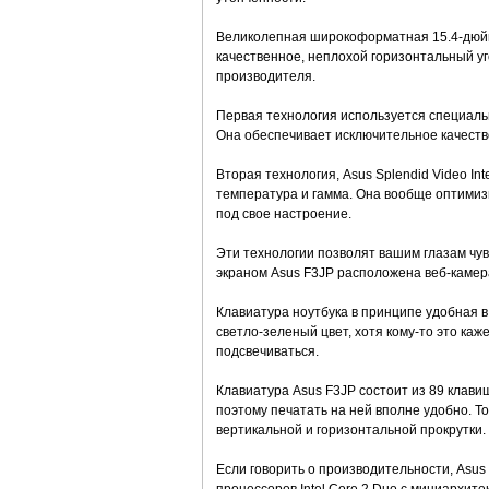
Великолепная широкоформатная 15.4-дюйм
качественное, неплохой горизонтальный у
производителя.
Первая технология используется специаль
Она обеспечивает исключительное качеств
Вторая технология, Asus Splendid Video Int
температура и гамма. Она вообще оптими
под свое настроение.
Эти технологии позволят вашим глазам чу
экраном Asus F3JP расположена веб-камера
Клавиатура ноутбука в принципе удобная в
светло-зеленый цвет, хотя кому-то это ка
подсвечиваться.
Клавиатура Asus F3JP состоит из 89 клав
поэтому печатать на ней вполне удобно. 
вертикальной и горизонтальной прокрутки. 
Если говорить о производительности, Asus