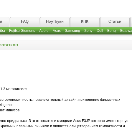
ая
FAQ
Ноутбуки
КПК
Статьи
iba
Fujitsu-Siemens
Apple
Asus
Samsung
Sony
Dell
Benq
Gatewa
остатков.
1.3 мегапикселя.
нергоэкономичность, привлекательный дизайн, применение фирменных
lligence.
нет минусов.
жно придраться. Это относится и к модели Asus F3JP, которая имеет корпус
 краями и плавными линиями и является олицетворением компактности и