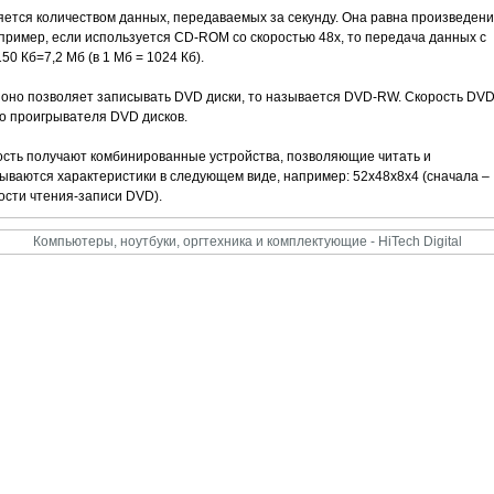
ется количеством данных, передаваемых за секунду. Она равна произведен
пример, если используется CD-ROM со скоростью 48х, то передача данных с
0 Кб=7,2 Мб (в 1 Мб = 1024 Кб).
оно позволяет записывать DVD диски, то называется DVD-RW. Скорость DVD
о проигрывателя DVD дисков.
сть получают комбинированные устройства, позволяющие читать и
азываются характеристики в следующем виде, например: 52x48x8x4 (сначала –
ости чтения-записи DVD).
Компьютеры, ноутбуки, оргтехника и комплектующие - HiTech Digital