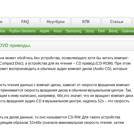
ая
FAQ
Ноутбуки
КПК
Статьи
iba
Fujitsu-Siemens
Apple
Asus
Samsung
Sony
Dell
Benq
Gatewa
 DVD приводы.
не может обойтись без устройства, позволяющего хотя бы читать компакт-
 Compact Disc), а устройства для их чтения – CD привод (CD-ROM). При этом
жет воспроизводить и обычные аудио компакт-диски (Audio CD), которые
сть чтения данных с компакт-диска, зависит от скорости вращения компакт-
 принимается скорость вращения диска в обычном музыкальном центре. Так,
ии к нему написано, например, 48х,это значит, что он вращает компакт-диск
сть вращения аудио-CD в музыкальном центре; надпись 52х – что скорость
ь на диски данные, то оно называется CD-RW. Для такого устройства
дующим образом: 52х48х (сначала максимальная скорость чтения, затем