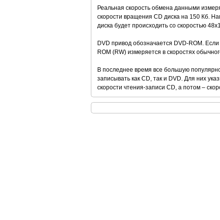
Реальная скорость обмена данными измеря
скорости вращения СD диска на 150 Кб. На
диска будет происходить со скоростью 48x15
DVD привод обозначается DVD-ROM. Если 
ROM (RW) измеряется в скоростях обычног
В последнее время все большую популярно
записывать как CD, так и DVD. Для них ук
скорости чтения-записи CD, а потом – скор