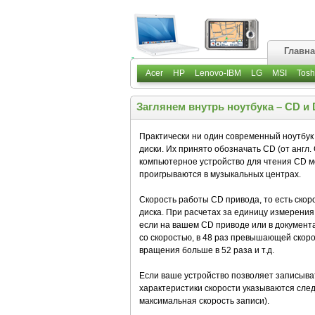
Главн
Acer
HP
Lenovo-IBM
LG
MSI
Tosh
Заглянем внутрь ноутбука – CD и
Практически ни один современный ноутбук 
диски. Их принято обозначать CD (от англ.
компьютерное устройство для чтения CD мо
проигрываются в музыкальных центрах.
Скорость работы CD привода, то есть скоро
диска. При расчетах за единицу измерения
если на вашем CD приводе или в документац
со скоростью, в 48 раз превышающей скоро
вращения больше в 52 раза и т.д.
Если ваше устройство позволяет записыват
характеристики скорости указываются сле
максимальная скорость записи).