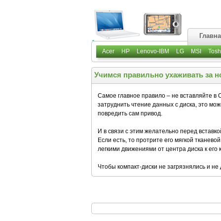
Главн
Acer
HP
Lenovo-IBM
LG
MSI
Tosh
Учимся правильно ухаживать за н
Самое главное правило – не вставляйте в 
затруднить чтение данных с диска, это мож
повредить сам привод.
И в связи с этим желательно перед вставко
Если есть, то протрите его мягкой тканево
легкими движениями от центра диска к его
Чтобы компакт-диски не загрязнялись и не