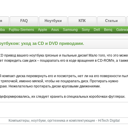
ая
FAQ
Ноутбуки
КПК
Статьи
iba
Fujitsu-Siemens
Apple
Asus
Samsung
Sony
Dell
Benq
Gatewa
оутбуком: уход за СD и DVD приводами.
CD привод вашего ноутбука грязные и пыльные диски! Мало того, что это може
ет повредить сам диск – поцарапать его в ходе вращения в CD-ROM'е, а такж
й компакт-диска перевернуть его и посмотреть, нет ли на его поверхности пыл
й тряпочкой, именно мягкой, чтобы не поцарапать диск. Протирать нужно
 краю. Нежелательно протирать диски круговыми движениями.
 деформировались, их следует хранить в специальных коробочках-футлярах.
Компьютеры, ноутбуки, оргтехника и комплектующие - HiTech Digital