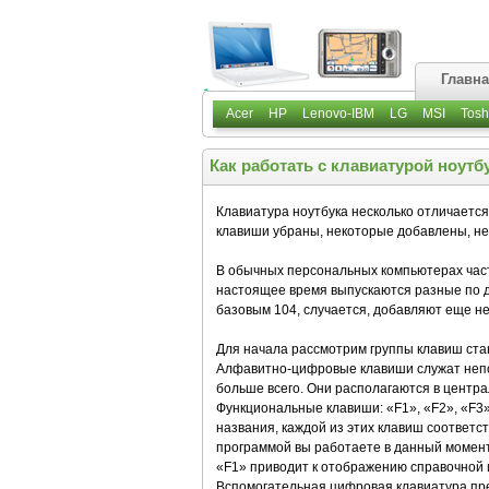
Главн
Acer
HP
Lenovo-IBM
LG
MSI
Tosh
Как работать с клавиатурой ноутб
Клавиатура ноутбука несколько отличаетс
клавиши убраны, некоторые добавлены, н
В обычных персональных компьютерах част
настоящее время выпускаются разные по ди
базовым 104, случается, добавляют еще не
Для начала рассмотрим группы клавиш ста
Алфавитно-цифровые клавиши служат непос
больше всего. Они располагаются в центра
Функциональные клавиши: «F1», «F2», «F3» 
названия, каждой из этих клавиш соответст
программой вы работаете в данный момент
«F1» приводит к отображению справочной
Вспомогательная цифровая клавиатура пре