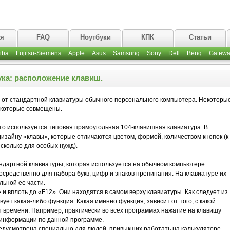
ая
FAQ
Ноутбуки
КПК
Статьи
iba
Fujitsu-Siemens
Apple
Asus
Samsung
Sony
Dell
Benq
Gatewa
ука: расположение клавиш.
я от стандартной клавиатуры обычного персонального компьютера. Некоторы
екоторые совмещены.
о используется типовая прямоугольная 104-клавишная клавиатура. В
зайну «клавы», которые отличаются цветом, формой, количеством кнопок (к
сколько для особых нужд).
ндартной клавиатуры, которая используется на обычном компьютере.
редственно для набора букв, цифр и знаков препинания. На клавиатуре их
льной ее части.
и вплоть до «F12». Они находятся в самом верху клавиатуры. Как следует из
вует какая-либо функция. Какая именно функция, зависит от того, с какой
 времени. Например, практически во всех программах нажатие на клавишу
 информации по данной программе.
дусмотрена специально для людей, привыкших работать на калькуляторе