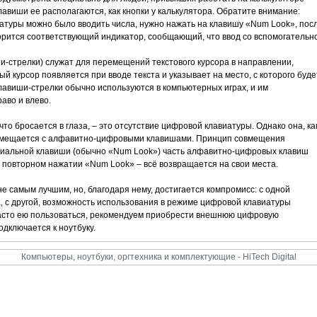
 клавиши ее располагаются, как кнопки у калькулятора. Обратите внимание:
атуры можно было вводить числа, нужно нажать на клавишу «Num Look», пос
горится соответствующий индикатор, сообщающий, что ввод со вспомогательн
и-стрелки) служат для перемещений текстового курсора в направлении,
й курсор появляется при вводе текста и указывает на место, с которого буде
клавиши-стрелки обычно используются в компьютерных играх, и им
аво и влево.
что бросается в глаза, – это отсутствие цифровой клавиатуры. Однако она, ка
совмещается с алфавитно-цифровыми клавишами. Принцип совмещения
ециальной клавиши (обычно «Num Look») часть алфавитно-цифровых клавиш
 повторном нажатии «Num Look» – всё возвращается на свои места.
 самым лучшим, но, благодаря нему, достигается компромисс: с одной
, с другой, возможность использования в режиме цифровой клавиатуры
часто ею пользоваться, рекомендуем приобрести внешнюю цифровую
одключается к ноутбуку.
Компьютеры, ноутбуки, оргтехника и комплектующие - HiTech Digital