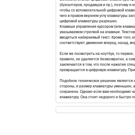
(бухгалтеров, продавцов и пр.), поэтому и
чтобы со вспомогательной цифровой клави
чего в правом верхнем углу клавиатуры за
цифровой клавиатуры разрешен.
Клавиши управления курсором (или клавиш
указываемом стрелкой на клавише. Текстовы
вводиться набираемый текст. Кроме того, 
соответствуют движения вперед, назад, впр
Если же посмотреть на ноутбук, то первое, 
правило, не удаляется безвозвратно, а 
заключается в том, что после нажатия сп
превращается в цифровую клавиатуру. При
Подобное техническое решение является не
стороны, и размер клавиатуры уменьшен, а
сохранена. Однако если вам необходимо 
клавиатуру. Она стоит недорого и быстро п