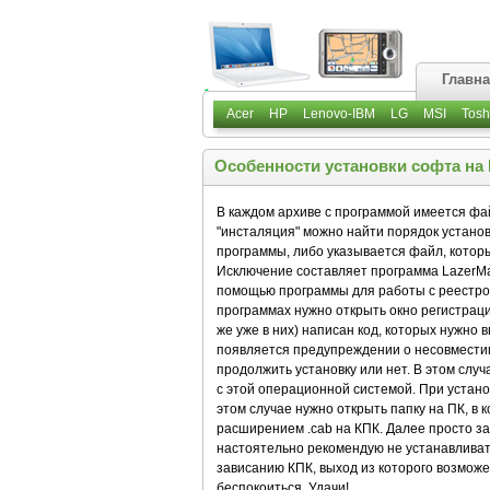
Главн
Acer
HP
Lenovo-IBM
LG
MSI
Tosh
Особенности установки софта на
В каждом архиве с программой имеется фай
"инсталяция" можно найти порядок устано
программы, либо указывается файл, кото
Исключение составляет программа LazerMap
помощью программы для работы с реестром
программах нужно открыть окно регистраци
же уже в них) написан код, которых нужно 
появляется предупреждении о несовмести
продолжить установку или нет. В этом случ
с этой операционной системой. При установ
этом случае нужно открыть папку на ПК, в 
расширением .cab на КПК. Далее просто за
настоятельно рекомендую не устанавливать 
зависанию КПК, выход из которого возможе
беспокоиться. Удачи!