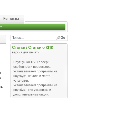
Контакты
y
Статьи
/
Статьи о КПК
версия для печати
и
Ноутбук как DVD-плеер:
особенности процессора.
Устанавливаем программы на
и
ноутбуке: начало и место
е
установки.
Устанавливаем программы на
ть
ноутбуке: тип установки и
дополнительные опции.