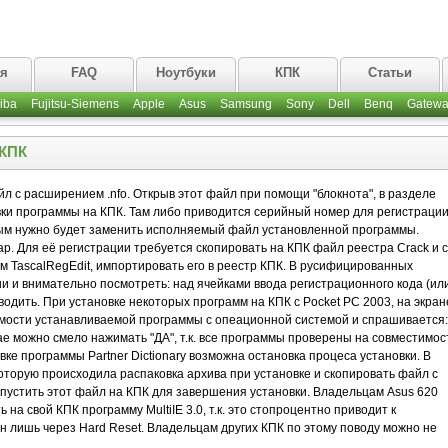
ая
FAQ
Ноутбуки
КПК
Статьи
iba
Fujitsu-Siemens
Apple
Asus
Samsung
Sony
Dell
Benq
Gatewa
 КПК
л с расширением .nfo. Открыв этот файл при помощи "блокнота", в разделе
вки программы на КПК. Там либо приводится серийный номер для регистраци
рым нужно будет заменить исполняемый файл установленной программы.
. Для её регистрации требуется скопировать на КПК файл реестра Crack и с
 TascalRegEdit, импортировать его в реестр КПК. В русифицированных
и и внимательно посмотреть: над ячейками ввода регистрационного кода (ил
вводить. При установке некоторых программ на КПК с Pocket PC 2003, на экран
мости устанавливаемой программы с опеационной системой и спрашивается:
ае можно смело нажимать "ДА", т.к. все программы проверены на совместимос
ке программы Partner Dictionary возможна остановка процеса установки. В
которую происходила распаковка архива при установке и скопировать файл с
пустить этот файл на КПК для завершения установки. Владельцам Asus 620
на свой КПК программу MultiIE 3.0, т.к. это стопроцентно приводит к
н лишь через Hard Reset. Владельцам других КПК по этому поводу можно не