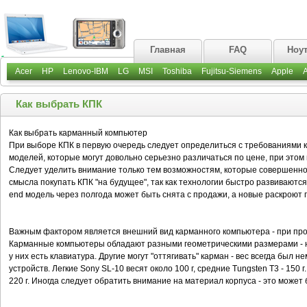
Главная
FAQ
Ноу
Acer
HP
Lenovo-IBM
LG
MSI
Toshiba
Fujitsu-Siemens
Apple
Как выбрать КПК
Как выбрать карманный компьютер
При выборе КПК в первую очередь следует определиться с требованиями к
моделей, которые могут довольно серьезно различаться по цене, при этом
Следует уделить внимание только тем возможностям, которые совершенно 
смысла покупать КПК "на будущее", так как технологии быстро развиваются
end модель через полгода может быть снята с продажи, а новые раскроют
Важным фактором является внешний вид карманного компьютера - при пр
Карманные компьютеры обладают разными геометрическими размерами - н
у них есть клавиатура. Другие могут "оттягивать" карман - вес всегда был
устройств. Легкие Sony SL-10 весят около 100 г, средние Tungsten T3 - 150 г
220 г. Иногда следует обратить внимание на материал корпуса - это может 