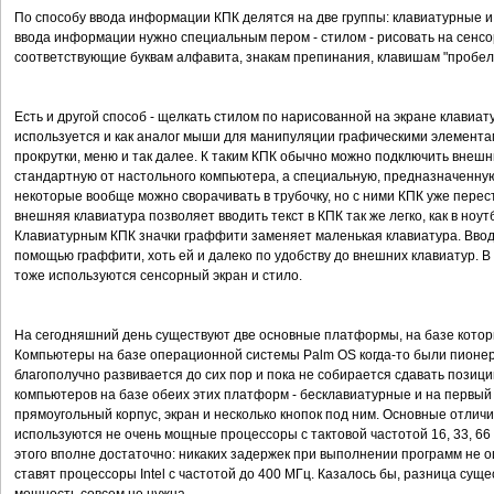
По способу ввода информации КПК делятся на две группы: клавиатурные и
ввода информации нужно специальным пером - стилом - рисовать на сенсо
соответствующие буквам алфавита, знакам препинания, клавишам "пробел", 
Есть и другой способ - щелкать стилом по нарисованной на экране клавиат
используется и как аналог мыши для манипуляции графическими элемента
прокрутки, меню и так далее. К таким КПК обычно можно подключить внеш
стандартную от настольного компьютера, а специальную, предназначенну
некоторые вообще можно сворачивать в трубочку, но с ними КПК уже пере
внешняя клавиатура позволяет вводить текст в КПК так же легко, как в ноут
Клавиатурным КПК значки граффити заменяет маленькая клавиатура. Вводит
помощью граффити, хоть ей и далеко по удобству до внешних клавиатур. В
тоже используются сенсорный экран и стило.
На сегодняшний день существуют две основные платформы, на базе которых
Компьютеры на базе операционной системы Palm OS когда-то были пионер
благополучно развивается до сих пор и пока не собирается сдавать позиции
компьютеров на базе обеих этих платформ - бесклавиатурные и на первый в
прямоугольный корпус, экран и несколько кнопок под ним. Основные отличи
используются не очень мощные процессоры с тактовой частотой 16, 33, 6
этого вполне достаточно: никаких задержек при выполнении программ не о
ставят процессоры Intel с частотой до 400 МГц. Казалось бы, разница сущ