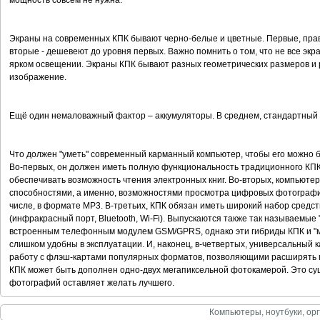
мощность совсем не нужна.
Экраны на современных КПК бывают черно-белые и цветные. Первые, прав
вторые - дешевеют до уровня первых. Важно помнить о том, что не все эк
ярком освещении. Экраны КПК бывают разных геометрических размеров и
изображение.
Ещё один немаловажный фактор – аккумуляторы. В среднем, стандартный К
Что должен "уметь" современный карманный компьютер, чтобы его можно 
Во-первых, он должен иметь полную функциональность традиционного КПК, 
обеспечивать возможность чтения электронных книг. Во-вторых, компьют
способностями, а именно, возможностями просмотра цифровых фотографий
числе, в формате MP3. В-третьих, КПК обязан иметь широкий набор средст
(инфракрасный порт, Bluetooth, Wi-Fi). Выпускаются также так называемы
встроенным телефонным модулем GSM/GPRS, однако эти гибриды КПК и "м
слишком удобны в эксплуатации. И, наконец, в-четвертых, универсальны
работу с флэш-картами популярных форматов, позволяющими расширять п
КПК может быть дополнен одно-двух мегапиксельной фотокамерой. Это сущ
фотографий оставляет желать лучшего.
Компьютеры, ноутбуки, орг