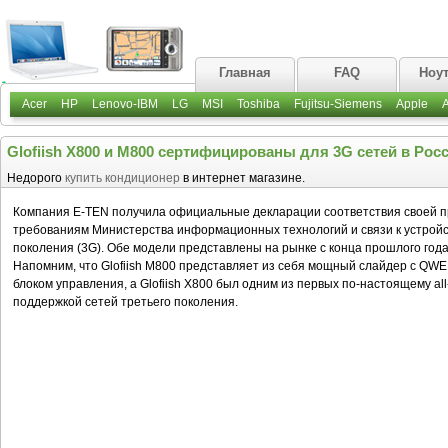
Главная
FAQ
Ноу
Acer
HP
Lenovo-IBM
LG
MSI
Toshiba
Fujitsu-Siemens
Apple
Glofiish X800 и M800 сертифицированы для 3G сетей в Рос
Недорого
купить кондиционер
в интернет магазине.
Компания E-TEN получила официальные декларации соответствия своей про
требованиям Министерства информационных технологий и связи к устройс
поколения (3G). Обе модели представлены на рынке с конца прошлого года
Напомним, что Glofiish M800 представляет из себя мощный слайдер с QW
блоком управления, а Glofiish X800 был одним из первых по-настоящему al
поддержкой сетей третьего поколения.