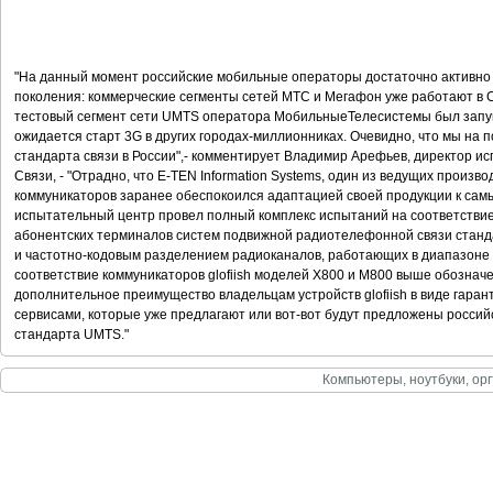
"На данный момент российские мобильные операторы достаточно активно 
поколения: коммерческие сегменты сетей МТС и Мегафон уже работают в С
тестовый сегмент сети UMTS оператора МобильныеТелесистемы был запуще
ожидается старт 3G в других городах-миллионниках. Очевидно, что мы на п
стандарта связи в России",- комментирует Владимир Арефьев, директор и
Связи, - "Отрадно, что E-TEN Information Systems, один из ведущих произв
коммуникаторов заранее обеспокоился адаптацией своей продукции к са
испытательный центр провел полный комплекс испытаний на соответстви
абонентских терминалов систем подвижной радиотелефонной связи стан
и частотно-кодовым разделением радиоканалов, работающих в диапазоне 
соответствие коммуникаторов glofiish моделей X800 и М800 выше обозначе
дополнительное преимущество владельцам устройств glofiish в виде гара
сервисами, которые уже предлагают или вот-вот будут предложены росси
стандарта UMTS."
Компьютеры, ноутбуки, орг