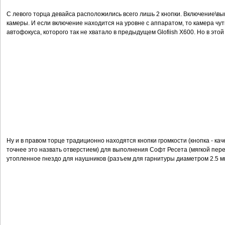
С левого торца девайса расположились всего лишь 2 кнопки. Включение\вы
камеры. И если включение находится на уровне с аппаратом, то камера чу
автофокуса, которого так не хватало в предыдущем Glofiish X600. Но в этой
Ну и в правом торце традиционно находятся кнопки громкости (кнопка - кач
точнее это назвать отверстием) для выполнения Софт Ресета (мягкой переза
утопленное гнездо для наушников (разъем для гарнитуры диаметром 2.5 м