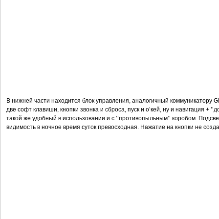
В нижней части находится блок управления, аналогичный коммуникатору Glo
две софт клавиши, кнопки звонка и сброса, пуск и о’кей, ну и навигация + ’’д
такой же удобный в использовании и с ’’противопыльным’’ коробом. Подсвет
видимость в ночное время суток превосходная. Нажатие на кнопки не созд