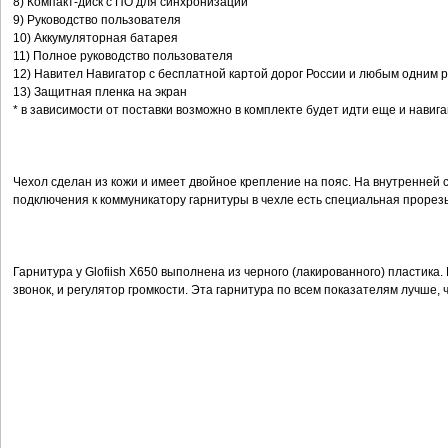
8) Компакт-диск с ПО для синхронизации
9) Руководство пользователя
10) Аккумуляторная батарея
11) Полное руководство пользователя
12) Навител Навигатор с бесплатной картой дорог России и любым одним р
13) Защитная пленка на экран
* в зависимости от поставки возможно в комплекте будет идти еще и нави
Чехол сделан из кожи и имеет двойное крепление на пояс. На внутренней ст
подключения к коммуникатору гарнитуры в чехле есть специальная прорезь
Гарнитура у Glofiish X650 выполнена из черного (лакированного) пластика.
звонок, и регулятор громкости. Эта гарнитура по всем показателям лучше,