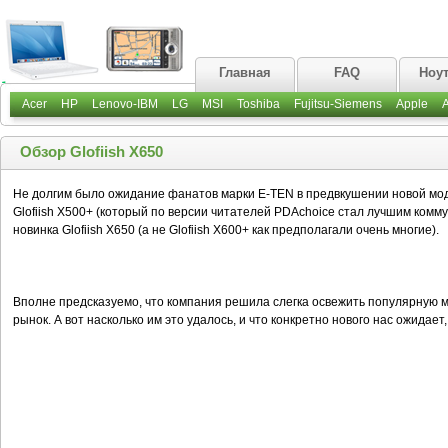
Главная
FAQ
Ноу
Acer
HP
Lenovo-IBM
LG
MSI
Toshiba
Fujitsu-Siemens
Apple
Обзор Glofiish X650
Не долгим было ожидание фанатов марки E-TEN в предвкушении новой моде
Glofiish X500+ (который по версии читателей PDAchoice стал лучшим комм
новинка Glofiish X650 (а не Glofiish X600+ как предполагали очень многие).
Вполне предсказуемо, что компания решила слегка освежить популярную м
рынок. А вот насколько им это удалось, и что конкретно нового нас ожидае