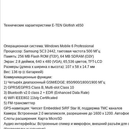
Технические характеристики E-TEN Glofiish x650
Операционная система: Windows Mobile 6 Professional
Процессор: Samsung SC3 2442, тактовая частота 500 МГц
Память: 256 MB Flash ROM (ПЗУ), 64 MB SDRAM (ОЗУ)
Экран: 2.8 дюймов, 640 x 480 (VGA), 65,536 цветов, TFT-LCD
Размеры (длина x ширина x высота): 107 x 58 x 14.7 мм
Вес: 136 гр (с батареей)
Коммуникационные функции:
1) Четырёх диапазонный GSM/EDGE: 850/900/1800/1900 МГц
2) GPRS/EGPRS Class B, Multi-slot Class 10
3) Bluetooth v2.0 class 2 + EDR (Enhanced Data Rate)
4) WiFi IEEE802.11b/g Certificated
5) FM-трансмиттер
GPS-навигация: Чипсет Embedded SiRF Star III, поддержка TMC каналов
Камера: Встроенная 2.0 мегапикселя, разрешение до 1600 x 1200. Автофок
Слоты расширения: Карта MicroSD
Аудио интерфейсы: Встроенные спикер и микрофон, внешний разъём для с