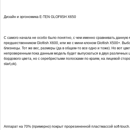
Дизайн и эргономика E-TEN GLOFIISH X650
С самого начала не особо было понятно, с чем именно сравнивать данную 
предшественником Glofiish X600, или же с мини-клоном Glofiish X500+. Вы
близнецы. Тот же вес, размеры (да в общем-то все одно и тоже). Но вот цв
непроверенным пока данным модель будет выпускаться в двух различных ц
бордового цвета, но с серебристыми полосками по краям, на лицевой стор
start,ok).
Аппарат на 70% (примерно) покрыт прорезиненной пластмассой soft-touch. 