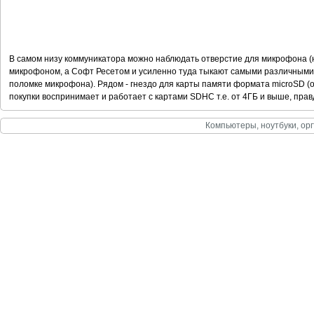
В самом низу коммуникатора можно наблюдать отверстие для микрофона (н
микрофоном, а Софт Ресетом и усиленно туда тыкают самыми различными
поломке микрофона). Рядом - гнездо для карты памяти формата microSD (о
покупки воспринимает и работает с картами SDHC т.е. от 4ГБ и выше, правд
Компьютеры, ноутбуки, орг