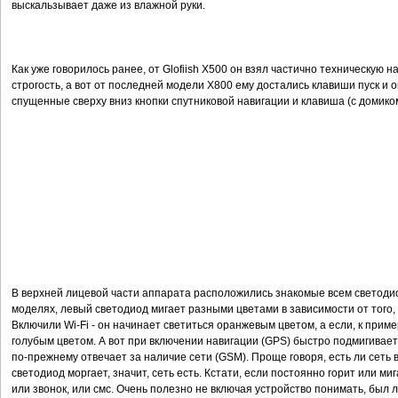
выскальзывает даже из влажной руки.
Как уже говорилось ранее, от Glofiish Х500 он взял частично техническую нач
строгость, а вот от последней модели X800 ему достались клавиши пуск и оке
спущенные сверху вниз кнопки спутниковой навигации и клавиша (с домиком)
В верхней лицевой части аппарата расположились знакомые всем светодио
моделях, левый светодиод мигает разными цветами в зависимости от того,
Включили Wi-Fi - он начинает светиться оранжевым цветом, а если, к пример
голубым цветом. А вот при включении навигации (GPS) быстро подмигивает
по-прежнему отвечает за наличие сети (GSM). Проще говоря, есть ли сеть 
светодиод моргает, значит, сеть есть. Кстати, если постоянно горит или ми
или звонок, или смс. Очень полезно не включая устройство понимать, был 