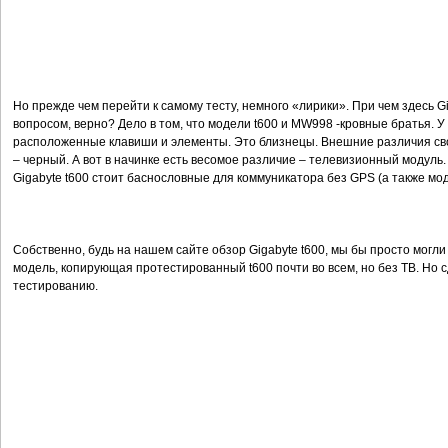
Но прежде чем перейти к самому тесту, немного «лирики». При чем здесь G
вопросом, верно? Дело в том, что модели t600 и MW998 -кровные братья. У
расположенные клавиши и элементы. Это близнецы. Внешние различия свод
– черный. А вот в начинке есть весомое различие – телевизионный модуль
Gigabyte t600 стоит баснословные для коммуникатора без GPS (а также мод
Собственно, будь на нашем сайте обзор Gigabyte t600, мы бы просто могли
модель, копирующая протестированный t600 почти во всем, но без ТВ. Но с
тестированию.