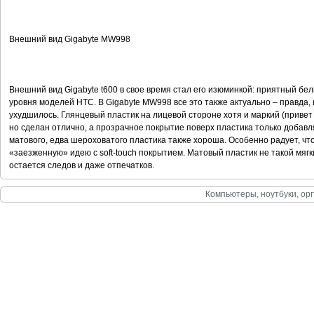
Внешний вид Gigabyte MW998
Внешний вид Gigabyte t600 в свое время стал его изюминкой: приятный бе
уровня моделей HTC. В Gigabyte MW998 все это также актуально – правда, 
ухудшилось. Глянцевый пластик на лицевой стороне хотя и маркий (привет
но сделан отлично, а прозрачное покрытие поверх пластика только добав
матового, едва шероховатого пластика также хороша. Особенно радует, чт
«заезженную» идею с soft-touch покрытием. Матовый пластик не такой мягк
остается следов и даже отпечатков.
Компьютеры, ноутбуки, орг