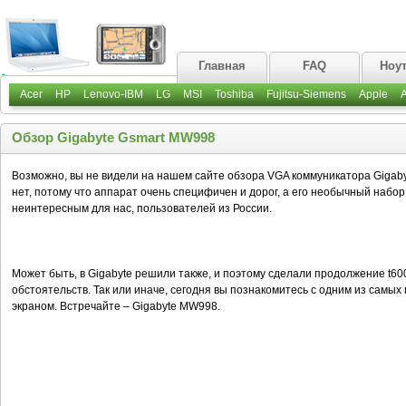
Главная
FAQ
Ноу
Acer
HP
Lenovo-IBM
LG
MSI
Toshiba
Fujitsu-Siemens
Apple
Обзор Gigabyte Gsmart MW998
Возможно, вы не видели на нашем сайте обзора VGA коммуникатора Gigaby
нет, потому что аппарат очень специфичен и дорог, а его необычный набо
неинтересным для нас, пользователей из России.
Может быть, в Gigabyte решили также, и поэтому сделали продолжение t60
обстоятельств. Так или иначе, сегодня вы познакомитесь с одним из самы
экраном. Встречайте – Gigabyte MW998.