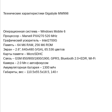
Технические характеристики Gigabyte MW998
Операционная система – Windows Mobile 6
Процессор – Marvell PXA270 520 MHz
Графический ускоритель – Intel2700G
Память – 64 Мб RAM, 256 Мб ROM
Экран – 2.6", 640x480 (VGA), 65.536 цветов
Карты памяти – MicroSDHC
Связь – GSM 850/900/1800/1900, GPRS, Bluetooth 2.0+EDR, Wi-Fi
Камера – 2.0 Мп с автофокусом
Аккумуляторная батарея – 1300 мАч
Габариты, вес – 110.5x55.5x18.5, 140 г