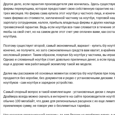
Другое дело, если гарантия производителя уже кончилась. Здесь существует
фирмы перекупщика, которая предоставит свою собственную гарантию на 
трех месяцев. Но фирма сама купила этот ноутбук у частного лица, и конеч
таких фирмах из стоимости, заплаченной частнику за ноутбук, торговой н
зарплату сотрудникам, налоги, прибыль владельца фирмы и других накладн
трехмесячной гарантии. Ведь если ноутбук все-таки сломается в течение э
якобы за свой счет, но на самом деле этот счет уже оплачен вами, как сос
ноутбука.
Поэтому существует второй, самый экономичный, вариант - купить б/у ноутбу
конечно, не получите, но зато сэкономленных средств вам хватит, в крайне
несложный ремонт. Таким образом, покупая б/у ноутбук у частника, вы игра
Однако и сломанный ноутбук стоит довольно приличных денег, а если прод
еще и дороже чем работающий экземпляр такой же модели.
Далее мы расскажем об основных моментах осмотра б/у ноутбуков при пок
продаются без коробки, без документов и редко с установочными дисками.
ноутбуков - сам ноутбук и зарядное устройство.
Самый спорный вопрос в такой комплектации - установочные диски с лице
Драйвера всегда можно скачать в интернете на сайте производителя ноут
обычно 100 мегабайт, что даже для региональных расценок с их еще лим
приемлемую сумму, не говоря уже о безлимитных тарифах.