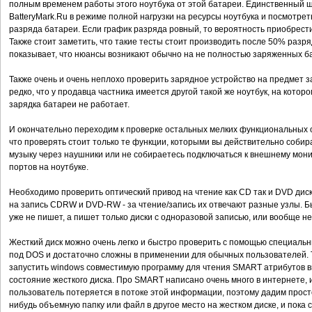
полным временем работы этого ноутбука от этой батареи. Единственный ш
BatteryMark.Ru в режиме полной нагрузки на ресурсы ноутбука и посмотрет
разряда батареи. Если график разряда ровный, то вероятность приобрести
Также стоит заметить, что такие тесты стоит производить после 50% разря
показывает, что нюансы возникают обычно на не полностью заряженных б
Также очень и очень неплохо проверить зарядное устройство на предмет з
редко, что у продавца частника имеется другой такой же ноутбук, на котор
зарядка батареи не работает.
И окончательно переходим к проверке остальных мелких функциональных о
что проверять стоит только те функции, которыми вы действительно собир
музыку через наушники или не собираетесь подключаться к внешнему монит
портов на ноутбуке.
Необходимо проверить оптический привод на чтение как CD так и DVD дисков
на запись CDRW и DVD-RW - за чтение/запись их отвечают разные узлы. Б
уже не пишет, а пишет только диски с одноразовой записью, или вообще н
Жесткий диск можно очень легко и быстро проверить с помощью специаль
под DOS и достаточно сложны в применении для обычных пользователей. Т
запустить windows совместимую программу для чтения SMART атрибутов в
состояние жесткого диска. Про SMART написано очень много в интернете, 
пользователь потеряется в потоке этой информации, поэтому дадим просто
нибудь объемную папку или файл в другое место на жестком диске, и пока 