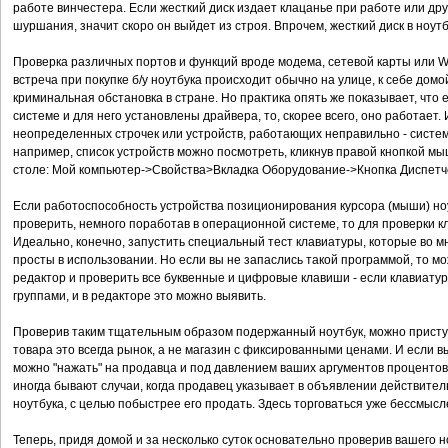
работе винчестера. Если жесткий диск издает клацанье при работе или дру
шуршания, значит скоро он выйдет из строя. Впрочем, жесткий диск в ноут
Проверка различных портов и функций вроде модема, сетевой карты или Wi
встреча при покупке б/у ноутбука происходит обычно на улице, к себе домо
криминальная обстановка в стране. Но практика опять же показывает, что
системе и для него установлены драйвера, то, скорее всего, оно работает. 
неопределенных строчек или устройств, работающих неправильно - система
например, список устройств можно посмотреть, кликнув правой кнопкой мы
столе: Мой компьютер->Свойства>Вкладка Оборудование->Кнопка Диспетч
Если работоспособность устройства позиционирования курсора (мыши) ноут
проверить, немного поработав в операционной системе, то для проверки 
Идеально, конечно, запустить специальный тест клавиатуры, которые во 
просты в использовании. Но если вы не запаслись такой программой, то м
редактор и проверить все буквенные и цифровые клавиши - если клавиату
группами, и в редакторе это можно выявить.
Проверив таким тщательным образом подержанный ноутбук, можно приступа
товара это всегда рынок, а не магазин с фиксированными ценами. И если 
можно "нажать" на продавца и под давлением ваших аргументов процентов 
иногда бывают случаи, когда продавец указывает в объявлении действите
ноутбука, с целью побыстрее его продать. Здесь торговаться уже бессмысл
Теперь, придя домой и за несколько суток основательно проверив вашего н