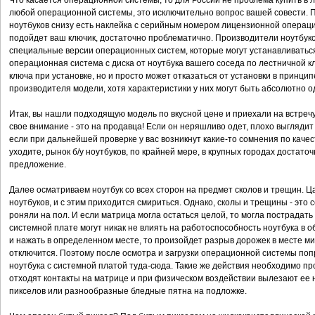
Что касается операционной системы, то для России не проблема купить в 
любой операционной системы, это исключительно вопрос вашей совести. 
ноутбуков снизу есть наклейка с серийным номером лицензионной операцио
подойдет ваш ключик, достаточно проблематично. Производители ноутбук
специальные версии операционных систем, которые могут устанавливатьс
операционная система с диска от ноутбука вашего соседа по лестничной кл
ключа при установке, но и просто может отказаться от установки в принци
производителя модели, хотя характеристики у них могут быть абсолютно о
Итак, вы нашли подходящую модель по вкусной цене и приехали на встречу
свое внимание - это на продавца! Если он неряшливо одет, плохо выглядит -
если при дальнейшей проверке у вас возникнут какие-то сомнения по качес
уходите, рынок б/у ноутбуков, по крайней мере, в крупных городах достато
предложение.
Далее осматриваем ноутбук со всех сторон на предмет сколов и трещин. Ц
ноутбуков, и с этим приходится смириться. Однако, сколы и трещины - это 
роняли на пол. И если матрица могла остаться целой, то могла пострадат
системной плате могут никак не влиять на работоспособность ноутбука в об
и нажать в определенном месте, то произойдет разрыв дорожек в месте м
отключится. Поэтому после осмотра и загрузки операционной системы поп
ноутбука с системной платой туда-сюда. Такие же действия необходимо про
отходят контакты на матрице и при физическом воздействии вылезают ее 
пикселов или разнообразные бледные пятна на подложке.