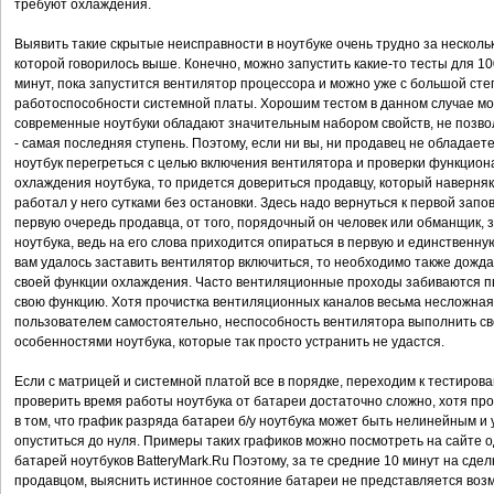
требуют охлаждения.
Выявить такие скрытые неисправности в ноутбуке очень трудно за несколько
которой говорилось выше. Конечно, можно запустить какие-то тесты для 1
минут, пока запустится вентилятор процессора и можно уже с большой ст
работоспособности системной платы. Хорошим тестом в данном случае мо
современные ноутбуки обладают значительным набором свойств, не позво
- самая последняя ступень. Поэтому, если ни вы, ни продавец не обладаете
ноутбук перегреться с целью включения вентилятора и проверки функцион
охлаждения ноутбука, то придется довериться продавцу, который наверняк
работал у него сутками без остановки. Здесь надо вернуться к первой запов
первую очередь продавца, от того, порядочный он человек или обманщик,
ноутбука, ведь на его слова приходится опираться в первую и единственну
вам удалось заставить вентилятор включиться, то необходимо также дождат
своей функции охлаждения. Часто вентиляционные проходы забиваются п
свою функцию. Хотя прочистка вентиляционных каналов весьма несложна
пользователем самостоятельно, неспособность вентилятора выполнить св
особенностями ноутбука, которые так просто устранить не удастся.
Если с матрицей и системной платой все в порядке, переходим к тестиров
проверить время работы ноутбука от батареи достаточно сложно, хотя пр
в том, что график разряда батареи б/у ноутбука может быть нелинейным и
опуститься до нуля. Примеры таких графиков можно посмотреть на сайте о
батарей ноутбуков BatteryMark.Ru Поэтому, за те средние 10 минут на сдел
продавцом, выяснить истинное состояние батареи не представляется возм