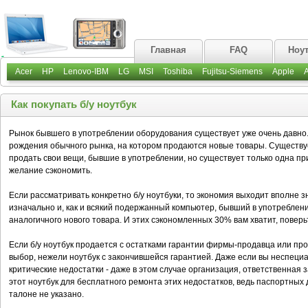
Главная
FAQ
Ноу
Acer
HP
Lenovo-IBM
LG
MSI
Toshiba
Fujitsu-Siemens
Apple
Как покупать б/у ноутбук
Рынок бывшего в употреблении оборудования существует уже очень давно
рождения обычного рынка, на котором продаются новые товары. Существу
продать свои вещи, бывшие в употреблении, но существует только одна при
желание сэкономить.
Если рассматривать конкретно б/у ноутбуки, то экономия выходит вполне з
изначально и, как и всякий подержанный компьютер, бывший в употреблени
аналогичного нового товара. И этих сэкономленных 30% вам хватит, поверь
Если б/у ноутбук продается с остатками гарантии фирмы-продавца или пр
выбор, нежели ноутбук с закончившейся гарантией. Даже если вы неспеци
критические недостатки - даже в этом случае организация, ответственная 
этот ноутбук для бесплатного ремонта этих недостатков, ведь паспортных
талоне не указано.