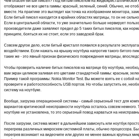
Чем опасен битый пиксел? Под битым пикселом на жидкокристаллической 
отображает не все цвета гаммы: красный, зеленый, синий. Обычно, не отоб
вместе. На практике это выглядит как точка на изображении монитора, за
Если битый пиксел находится в крайних областях матрицы, то он не сильн
Если в центральной области, то уже значительно больше нервирует пользо
производители даже заявляют предел до 5 таких битых пикселов, как норм
принципе, бояться их не стоит, если это заводской брак.
Совсем другое дело, если битый кристалл появился в результате эксплуата
воздействием. Если нажать на крышку ноутбука напротив такого битого пиксе
такие же - это явный признак физического повреждения матрицы, впоследс
Чтобы проверить наличие битых пикселов на матрице б/у ноутбука, необх
вам экран целиком заливая его цветами стандартной гаммы: красным, зел
Пример такой программы: Nokia Monitor Test. Вы можете взять ее с собой
проверите и работоспособность USB портов. Но чтобы запустить ее, необ
систему на ноутбуке.
Вообще, загрузка операционной системы - самый серьезный тест для компь
вариантов критической неисправности ноутбука осталось совсем немного.
ноутбуке не установлена, то это серьезный повод нарваться на неисправн
После загрузки, система может в дальнейшем зависнуть или ноутбук просто
перегрева различных микросхем системной платы, обычно процессора. Быва
перегрев возникает на видеочипе или других не менее важных крупных мик