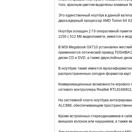
того, красным цветом выделены клавиши W, 
Это единственный ноутбук в данной катег
двухъядерный процессор AMD Turion 64 Х2 
Ноутбук оснащен 2 Гб оперативной памяти
1150 с 512 Мб видеопамяти, имеется и моду
В MSI Megabook GX710 установлен жесткий
применяется оптический привод TOSHIBA 
диски CD и DVD, а также двухслойные диски
В ноутбуке также имеется мультиформатное
распространенных сегодня форматов карт п
Коммуникационные возможности игрового н
сетевого контроллера Realtek RTL8168/8111
На системной плате ноутбука интегрирован 
ALC888, обеспечивающим пространственное
Кроме встроенных стереодинамиков и сабв
внешних колонок или наушников, а также 