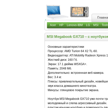
Главн
Acer
HP
Lenovo-IBM
LG
MSI
Tosh
MSI Megabook GX710 – с ноутбуко
Основные характеристики
Процессор: AMD Turion 64 X2 TL-60.
Видеоадаптер: ATI Mobility Radeon Xpress 1
Жесткий диск: 160 Гб.
Экран: 17.1 дюйма WSXGA+.
Память: 2048 Мб.
Дополнительно: встроенная веб-камера.
Вес: 3.4 кг.
Плюсы: привлекательный дизайн, новейши
звук класса домашнего кинотеатра.
Минусы: глянцевое покрытие экрана.
Ноутбук MSI Megabook GX710 уже почти тр
молодежный и слегка агрессивный дизайн.
пластик крышки ноутбука и поверхность р