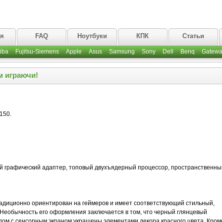
ая
FAQ
Ноутбуки
КПК
Статьи
iba
Fujitsu-Siemens
Apple
Asus
Samsung
Sony
Dell
Benq
Gatewa
м играючи!
150.
й графический адаптер, топовый двухъядерный процессор, пространственны
адиционно ориентирован на геймеров и имеет соответствующий стильный,
 Необычность его оформления заключается в том, что черный глянцевый
ядом с сенсорным экраном украшены элементами декора красного цвета. Кром