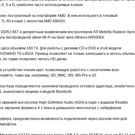
A, S и D, наиболее часто используемые в играх.
ории, построенный на платформе AMD. В нем используется топовый
TL-60 в паре с чипсетом AMD 690G/V.
 DDR2-667 и дискретным графическим контроллером ATI Mobility Radeon Xpre
ль беспроводной связи Wi-Fi на базе чипа Atheros AR5006X.
 диск объемом 160 Гб. Для работы с дисками CD и DVD в этой модели
DVDW/HD TS-L802A. Привод позволяет не только записывать и читать обычн
, но также позволяет читать HD-диски.
 устройство чтения карт, позволяющее работать с носителями всех
амяти, таких как, например, SD, MMC, MS, MS-Pro и xD.
оутбука определяются наличием проводного сетевого адаптера, гигабитного
, аналогового модема и модуля Bluetooth.
звуковой контроллер High Definition Audio (HDA) в паре с кодеком Realtek
 звучание формата 4.1 класса домашнего кинотеатра с сабвуфером.
уфера, предусмотрена возможность подключения через разъем mini-jack
микрофона.