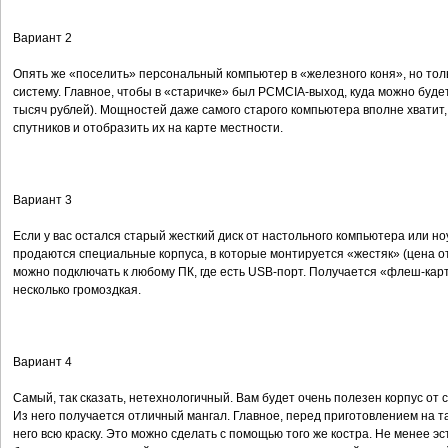
Вариант 2
Опять же «поселить» персональный компьютер в «железного коня», но толь
систему. Главное, чтобы в «старичке» был PCMCIA-выход, куда можно буде
тысяч рублей). Мощностей даже самого старого компьютера вполне хватит
спутников и отобразить их на карте местности.
Вариант 3
Если у вас остался старый жесткий диск от настольного компьютера или н
продаются специальные корпуса, в которые монтируется «жестяк» (цена от
можно подключать к любому ПК, где есть USB-порт. Получается «флеш-кар
несколько громоздкая.
Вариант 4
Самый, так сказать, нетехнологичный. Вам будет очень полезен корпус от
Из него получается отличный мангал. Главное, перед приготовлением на т
него всю краску. Это можно сделать с помощью того же костра. Не менее 