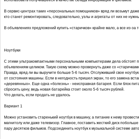
использовать получившееся в качестве склада информации и фильмов.
В сервис-центрах таких «персональных помощников» вряд ли возьмут даже
кто станет ремонтировать, следовательно, узлы и агрегаты от них не нужны
В объявлениях предложений купить «старичков» крайне мало, а все из-за т
Ноутбуки
С этими ультракомпактными персональными компьютерами дела обстоят про
объявлениям целиком. Такую схему можно провернуть даже со «старичками
Правда, вряд ли вы выручите больше 5-6 тысяч. Отслуживший свое ноутбук 
от состояния машины. Если в негодность пришел экран, то его замена встане
«деревянных». Еще одна «болезнь» - неисправная батарея. Если блок пита
сбросить цену, ведь новая батарейка стоит около 5-6 тысяч рублей.
Что делать, если продать не удалось
Вариант 1
Можно установить старенький ноутбук в машину, а питание к нему провести
магнитолу или даже телевизор. Главное, поставить жесткий диск побольше 
пару десятков фильмов. Подсоединить ноутбук к музыкальной системе авт