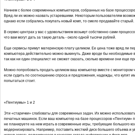
Начнем с более современных компьютеров, собранных на базе процессоров
Вряд ли их можно назвать устаревшими. Некоторым пользователям возмо
однако если собрались покупать новый комп, то смело продавайте старый.
В сервис-центрах у вас с удовольствием возьмут собственно сами процес
что вам могут дать за такую деталь - около одной тысячи рублей.
Еще сервисы примут материнскую плату целиком. Ее цена тоже вряд ли пе
компьютера действительно можно выкинуть. Даже вроде бы необходимые все
так как ни один специалист не сможет сказать, сколько времени они еще пр
Можно попробовать продать целиком ваш компьютер вместе с монитором чер
если судить по соотношению спроса и предложения, надежды, что купят им
попытаться стоит.
«Пентиумы» 1 и 2
Эти «старички» слабоваты для современных задач. Их можно использовать
печатных машинок. Если ваш компьютер на базе процессоров «Пентиум» пе
не планируете на нем играть в современные игры, требующие большого коли
модернизировать. Например, поставить жесткий диск большего объема и у