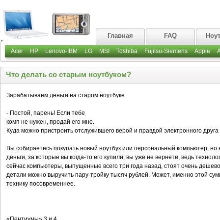
Главная
FAQ
Ноу
Acer
HP
Lenovo-IBM
LG
MSI
Toshiba
Fujitsu-Siemens
Apple
Что делать со старым ноутбуком?
Зарабатываем деньги на старом ноутбуке
- Постой, парень! Если тебе
комп не нужен, продай его мне.
Куда можно пристроить отслужившего верой и правдой электронного друга
Вы собираетесь покупать новый ноутбук или персональный компьютер, но н
деньги, за которые вы когда-то его купили, вы уже не вернете, ведь техн
сейчас компьютеры, выпущенные всего три года назад, стоят очень дешево.
детали можно выручить пару-тройку тысяч рублей. Может, именно этой сум
технику посовременнее.
«Пентиумы» 3 и 4