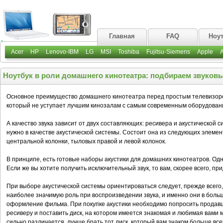
Главная
FAQ
Ноу
Acer
HP
Lenovo-IBM
LG
MSI
Toshiba
Fujitsu-Siemens
Apple
Ноутбук в роли домашнего кинотеатра: подбираем звуковы
Основное преимущество домашнего кинотеатра перед простым телевизоро
который не уступает лучшим кинозалам с самым современным оборудован
А качество звука зависит от двух составляющих: ресивера и акустической с
нужно в качестве акустической системы. Состоит она из следующих элемен
центральной колонки, тыловых правой и левой колонок.
В принципе, есть готовые наборы акустики для домашних кинотеатров. Одн
Если же вы хотите получить исключительный звук, то вам, скорее всего, пр
При выборе акустической системы ориентироваться следует, прежде всего
наиболее значимую роль при воспроизведении звука, и именно они в бол
оформление фильма. При покупке акустики необходимо попросить продавц
ресиверу и поставить диск, на котором имеется знакомая и любимая вами му
сильно различается, лучше брать тот диск, который вам знаком больше все