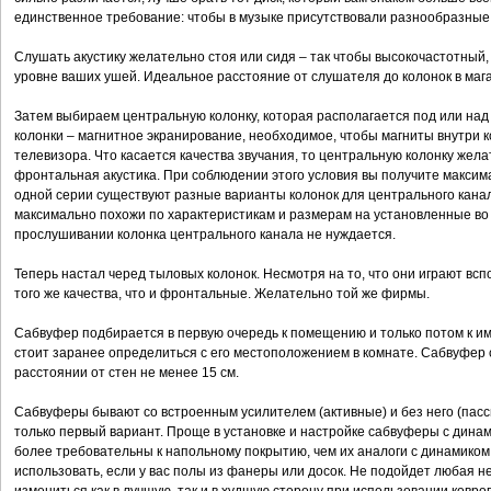
единственное требование: чтобы в музыке присутствовали разнообразны
Слушать акустику желательно стоя или сидя – так чтобы высокочастотный,
уровне ваших ушей. Идеальное расстояние от слушателя до колонок в мага
Затем выбираем центральную колонку, которая располагается под или над
колонки – магнитное экранирование, необходимое, чтобы магниты внутри 
телевизора. Что касается качества звучания, то центральную колонку жела
фронтальная акустика. При соблюдении этого условия вы получите максим
одной серии существуют разные варианты колонок для центрального канала
максимально похожи по характеристикам и размерам на установленные во
прослушивании колонка центрального канала не нуждается.
Теперь настал черед тыловых колонок. Несмотря на то, что они играют вс
того же качества, что и фронтальные. Желательно той же фирмы.
Сабвуфер подбирается в первую очередь к помещению и только потом к 
стоит заранее определиться с его местоположением в комнате. Сабвуфер 
расстоянии от стен не менее 15 см.
Сабвуферы бывают со встроенным усилителем (активные) и без него (пас
только первый вариант. Проще в установке и настройке сабвуферы с дина
более требовательны к напольному покрытию, чем их аналоги с динамиком
использовать, если у вас полы из фанеры или досок. Не подойдет любая н