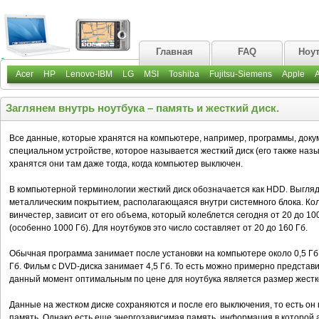
Главная
FAQ
Ноу
Acer
HP
Lenovo-IBM
LG
MSI
Toshiba
Fujitsu-Siemens
Apple
Заглянем внутрь ноутбука – память и жесткий диск.
Все данные, которые хранятся на компьютере, например, программы, док
специальном устройстве, которое называется жесткий диск (его также на
хранятся они там даже тогда, когда компьютер выключен.
В компьютерной терминологии жесткий диск обозначается как HDD. Выгляди
металлическим покрытием, располагающаяся внутри системного блока. Ко
винчестер, зависит от его объема, который колеблется сегодня от 20 до 10
(особенно 1000 Гб). Для ноутбуков это число составляет от 20 до 160 Гб.
Обычная программа занимает после установки на компьютере около 0,5 Гб
Гб. Фильм с DVD-диска занимает 4,5 Гб. То есть можно примерно представи
данный момент оптимальным по цене для ноутбука является размер жестко
Данные на жестком диске сохраняются и после его выключения, то есть о
память. Однако есть еще энергозависимая память, информация в которой