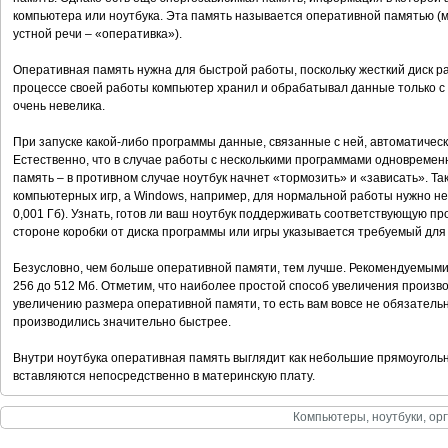
компьютера или ноутбука. Эта память называется оперативной памятью (
устной речи – «оперативка»).
Оперативная память нужна для быстрой работы, поскольку жесткий диск р
процессе своей работы компьютер хранил и обрабатывал данные только с 
очень невелика.
При запуске какой-либо программы данные, связанные с ней, автоматичес
Естественно, что в случае работы с несколькими программами одновреме
память – в противном случае ноутбук начнет «тормозить» и «зависать». Т
компьютерных игр, а Windows, например, для нормальной работы нужно не
0,001 Гб). Узнать, готов ли ваш ноутбук поддерживать соответствующую про
стороне коробки от диска программы или игры указывается требуемый для
Безусловно, чем больше оперативной памяти, тем лучше. Рекомендуемым
256 до 512 Мб. Отметим, что наиболее простой способ увеличения произво
увеличению размера оперативной памяти, то есть вам вовсе не обязатель
производились значительно быстрее.
Внутри ноутбука оперативная память выглядит как небольшие прямоуголь
вставляются непосредственно в материнскую плату.
Компьютеры, ноутбуки, орг